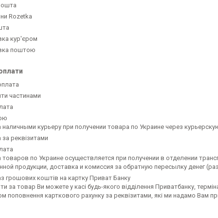
Пошта
ни Rozetka
шта
ка кур'єром
вка поштою
оплати
оплата
ти частинами
лата
кою
 наличными курьеру при получении товара по Украине через курьерску
 за реквізитами
лата
 товаров по Украине осуществляется при получении в отделении трансп
нной продукции, доставка и комиссия за обратную пересылку денег (ра
з грошових коштів на картку Приват Банку
ти за товар Ви можете у касі будь-якого відділення Приватбанку, термінал
м поповнення карткового рахунку за реквізитами, які ми надамо Вам при