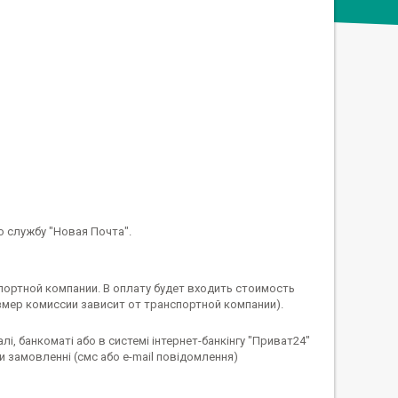
ю службу "Новая Почта".
ортной компании. В оплату будет входить стоимость 
змер комиссии зависит от транспортной компании).
і, банкоматі або в системі інтернет-банкінгу "Приват24" 
 замовленні (смс або e-mail повідомлення)