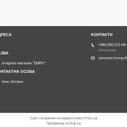
Львів, Україна
+380 (96) 012-69-
Менеджер
zamowic.homych
Інтернет-магазин "EMPIC"
Інна ,Оксана
Сайт створений на маркетплейсі
Prom.ua
Продавець на Bigl.ua