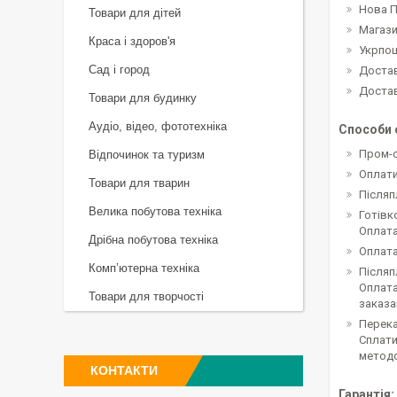
Нова 
Товари для дітей
Магази
Краса і здоров'я
Укрпо
Сад і город
Достав
Доста
Товари для будинку
Аудіо, відео, фототехніка
Способи 
Пром-
Відпочинок та туризм
Оплати
Товари для тварин
Післяп
Велика побутова техніка
Готів
Оплата
Дрібна побутова техніка
Оплата
Комп’ютерна техніка
Післяп
Оплата
Товари для творчості
заказа
Перека
Сплати
методо
КОНТАКТИ
Гарантія: