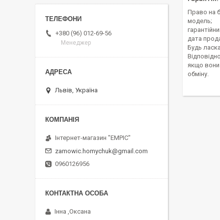
Право на 
модель;
гарантійни
+380 (96) 012-69-56
дата прод
Менеджер
Будь ласка
Відповідно
якщо вони 
обміну.
Львів, Україна
Інтернет-магазин "EMPIC"
zamowic.homychuk@gmail.com
0960126956
Інна ,Оксана