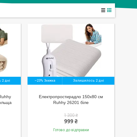
 2 дні
–23%
Залишилось 2 дні
 Ruhhy
Електропростирадло 150x80 см
ольща
Ruhhy 26201 біле
1 300 ₴
999 ₴
Готово до відправки