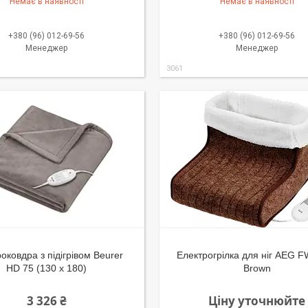
Немає в наявності
Немає в наявності
+380 (96) 012-69-56
+380 (96) 012-69-56
Менеджер
Менеджер
3061
оковдра з підігрівом Beurer
Електрогрілка для ніг AEG 
HD 75 (130 х 180)
Brown
3 326 ₴
Ціну уточнюйте