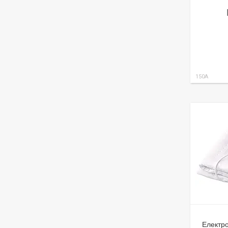
150A
Електро