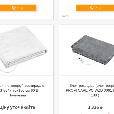
Купити
Купити
26224
ричне ковдру/простирадло
Електроковдра (електрогрі
G 5647 70х150 см 60 Вт
PROFI CARE PC-WZD 3061 (
Німеччина
180 )
Ціну уточнюйте
3 326 ₴