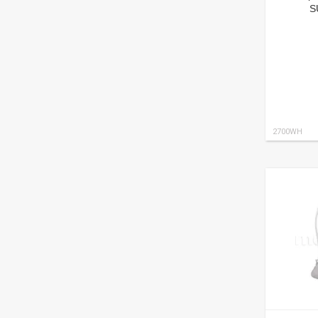
S
2700WH