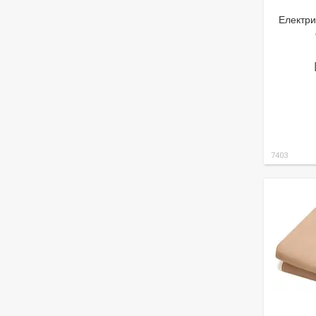
Електри
7403