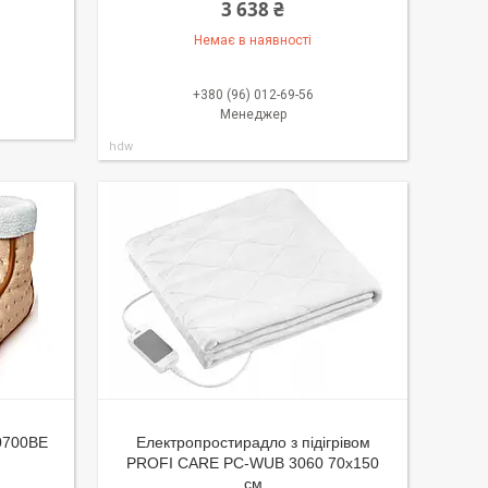
3 638 ₴
Немає в наявності
+380 (96) 012-69-56
Менеджер
hdw
 0700BE
Електропростирадло з підігрівом
PROFI CARE PC-WUB 3060 70х150
см