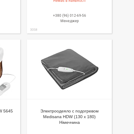
Немає в наявності
+380 (96) 012-69-56
Менеджер
3058
FW 5645
Электроодеяло с подогревом
Medisana HDW (130 х 180)
Німеччина