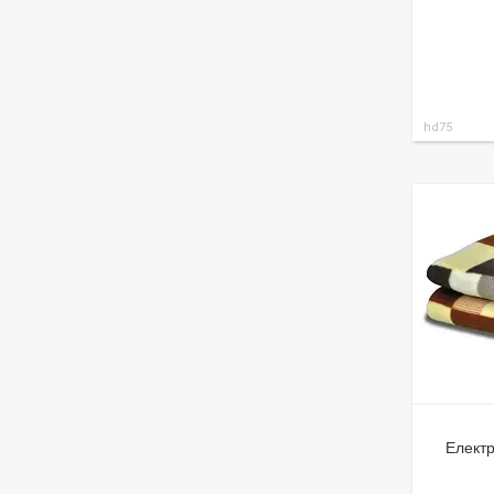
hd75
Елект