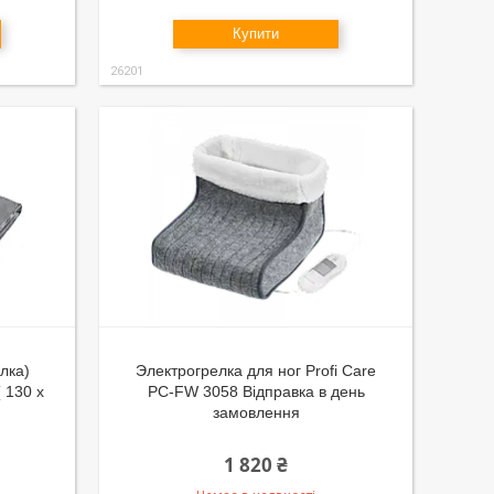
Купити
26201
лка)
Электрогрелка для ног Profi Care
 130 x
PC-FW 3058 Відправка в день
замовлення
1 820 ₴