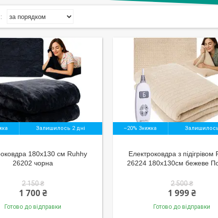
Залишилось 2 дні
–20%
Залишилось
роковдра 180x130 см Ruhhy
Електроковдра з підігрівом
26202 чорна
26224 180х130см бежеве П
2 150 ₴
2 500 ₴
1 700 ₴
1 999 ₴
Готово до відправки
Готово до відправки