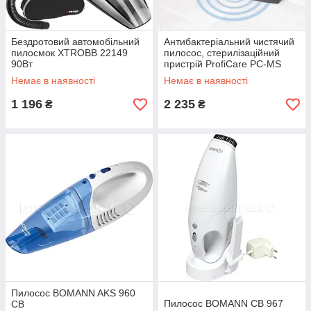
Бездротовий автомобільний
Антибактеріальний чистячий
пилосмок XTROBB 22149
пилосос, стерилізаційний
90Вт
пристрій ProfiCare PC-MS
3079
Немає в наявності
Немає в наявності
1 196
2 235
₴
₴
Пилосос BOMANN AKS 960
Пилосос BOMANN CB 967
CB