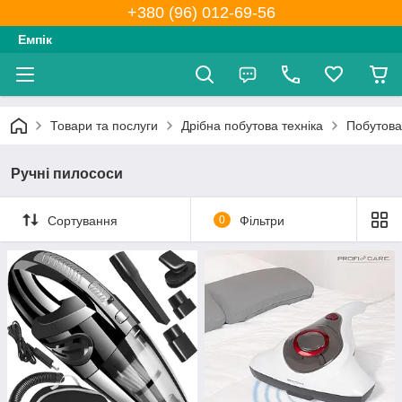
+380 (96) 012-69-56
Емпік
Товари та послуги
Дрібна побутова техніка
Побутова
Ручні пилососи
Сортування
0
Фільтри