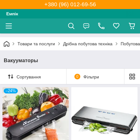
+380 (96) 012-69-56
Емпік
Товари та послуги
Дрібна побутова техніка
Побутова 
Вакууматоры
Сортування
0
Фільтри
–24%