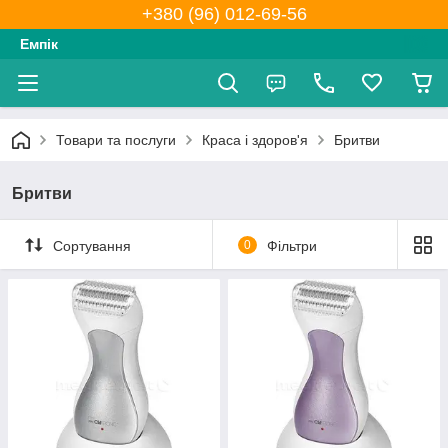
+380 (96) 012-69-56
Емпік
Товари та послуги
Краса і здоров'я
Бритви
Бритви
Сортування
0
Фільтри