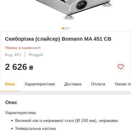
Скиборізка (слайсер) Bomann MA 451 СВ
Немає в наявності
Код: 451
Роздріб
2 626
₴
Опис
Характеристики
Доставка
Оплата
Умови п
Опис
Характеристика:
Великий ніж із неіржавкої сталі (Ø 190 мм), неіржавка
Універсальна насічка