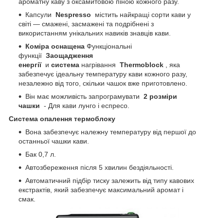
ароматну каву з оксамитовою піною кожного разу.
Капсули
Nespresso
містить найкращі сорти кави у
світі — смажені, засмажені та подрібнені з
використанням унікальних навиків знавців кави.
Коміра оснащена
Функціональні
функції
Заощадження
енергії
и
система
нагрівання
Thermoblock
, яка
забезпечує ідеальну температуру кави кожного разу,
незалежно від того, скільки чашок вже приготовлено.
Він має можливість запрограмувати
2 розміри
чашки
- Для кави лунго і еспресо.
Система опалення термоблоку
Вона забезпечує належну температуру від першої до
останньої чашки кави.
Бак 0,7 л.
Автозбереження після 5 хвилин бездіяльності.
Автоматичний підбір тиску залежить від типу кавових
екстрактів, який забезпечує максимальний аромат і
смак.