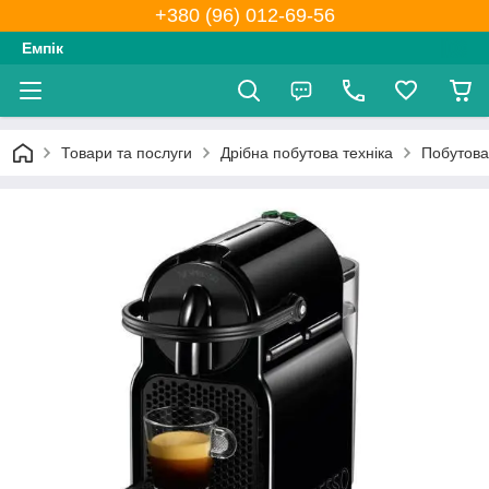
+380 (96) 012-69-56
Емпік
Товари та послуги
Дрібна побутова техніка
Побутова 