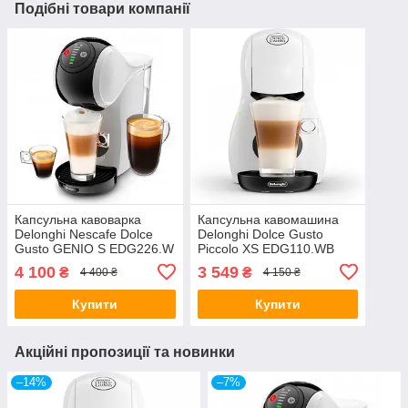
Подібні товари компанії
Капсульна кавоварка
Капсульна кавомашина
Delonghi Nescafe Dolce
Delonghi Dolce Gusto
Gusto GENIO S EDG226.W
Piccolo XS EDG110.WB
4 100
3 549
₴
₴
4 400 ₴
4 150 ₴
Купити
Купити
Акційні пропозиції та новинки
–14%
–7%