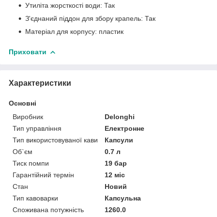
Утиліта жорсткості води: Так
З'єднаний піддон для збору крапель: Так
Матеріал для корпусу: пластик
Приховати
Характеристики
Основні
Виробник
Delonghi
Тип управління
Електронне
Тип використовуваної кави
Капсули
Об`єм
0.7 л
Тиск помпи
19 бар
Гарантійний термін
12 міс
Стан
Новий
Тип кавоварки
Капсульна
Споживана потужність
1260.0