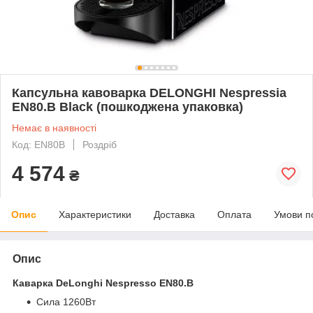
Капсульна кавоварка DELONGHI Nespressia
EN80.B Black (пошкоджена упаковка)
Немає в наявності
Код: EN80B
Роздріб
4 574
₴
Опис
Характеристики
Доставка
Оплата
Умови п
Опис
Каварка DeLonghi Nespresso EN80.B
Сила 1260Вт