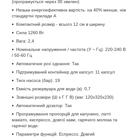
(програмується через 30 хвилин)
Низька енергоефективна вартість: на 40% менше, ніж
стандартні прилади А
Компактний розмір - всього 12 см в ширину
Сила 1260 Вт
Вага: 2,4
Номінальне напруження / частота (У ~ Гц): 220-240 В
/ 50-60 Гц
Автоматичне роз’ єднання: Так
Підтримуваний контейнер для капсул: 11 капсул
Тиск насоса (бар): 19
Емкість резервуара для води (в): 0,7
Зовнішні розміри (Ш x Г Г В) (мм: 120x320x230)
Автоматичний дозатор: Так
Програмування пропорцій для капучино, латті
макіато, експрессо, довгої кави, гарячого молока та
гарячої води:
Параметри функцій: Еспрессо, Довгий