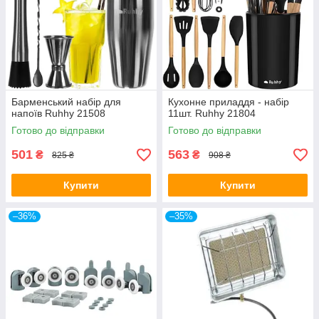
Барменський набір для
Кухонне приладдя - набір
напоїв Ruhhy 21508
11шт. Ruhhy 21804
Готово до відправки
Готово до відправки
501
563
₴
₴
825 ₴
908 ₴
Купити
Купити
–36%
–35%