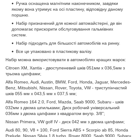
Ручка оснащена магнітним наконечником, завдяки
якому вона утримує на осі пластину, відповідну даному
поршню.
Набір призначений для кожної автомайстерні, де він
допомагає прискорити обслуговування гальмівних
систем.
Набір підходить для більшості автомобілів на ринку.
Все це упаковано в пластикову валізу.
Набір можна використовувати в автомобілях кращих марок:
Citroen XM, Xantia - двоступеневий шків 051мм х 036,5мм з
трьома цапфами;
Alfa Romeo, Audi, Austin, BMW, Ford, Honda, Jaguar, Mercedes-
Benz, Mitsubishi, Nissan, Rover, Toyota, VW - триступінчастий
шків 055 мм х 043,5 мм х 037,5 мм;
Alfa Romeo 164 2.0, Ford, Mazda, Saab 9000, Subaru - шків
032мм з двома шпильками; Диск робочий універсальний
036мм з двома цапфами з квадратом внутр. 3/8";
Nissan Primera, VW golf IV - диск 042 мм з двома цапфами;
Audi 80, 90, V8 + 100, Ford Sierra ABS + Scorpio ab 85, Honda
Prelude, Nissan Silvia 1.8 turbo, Rover 8000, Saab 9000, Subaru