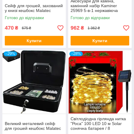
Аксесуари для каміна,
Сейф для грошей, захований
камінний набір Kaminer
у книзі кешбокс Malatec
25969 5-в-1 нержавіюча
сталь чорні
Готово до відправки
Готово до відправки
470
962
₴
₴
675 ₴
1 362 ₴
Купити
Купити
–29%
–28%
Світлодіодна гірлянда нитка
Великий металевий сейф
"Роса" 100 LED 10 м Solar
для грошей кешбокс Malatec
сонячна батарея / 8
РЕЖИМІВ СВЕТА