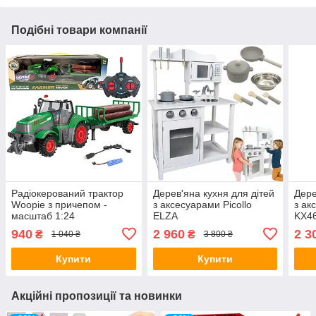
Подібні товари компанії
Радіокерований трактор
Дерев'яна кухня для дітей
Дере
Woopie з причепом -
з аксесуарами Picollo
з ак
масштаб 1:24
ELZA
KX4
940
2 960
2 3
₴
₴
1 040 ₴
3 800 ₴
Купити
Купити
Акційні пропозиції та новинки