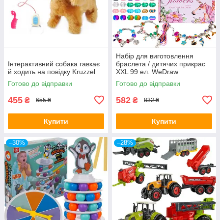
Набір для виготовлення
Інтерактивний собака гавкає
браслета / дитячих прикрас
й ходить на повідку Kruzzel
XXL 99 ел. WeDraw
Готово до відправки
Готово до відправки
455
582
₴
₴
655 ₴
832 ₴
Купити
Купити
–30%
–28%