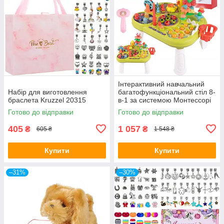
Інтерактивний навчальний
Набір для виготовлення
багатофункціональний стіл 8-
браслета Kruzzel 20315
в-1 за системою Монтессорі
MalPlay
Готово до відправки
Готово до відправки
405
1 057
₴
₴
605 ₴
1 548 ₴
Купити
Купити
–31%
–30%