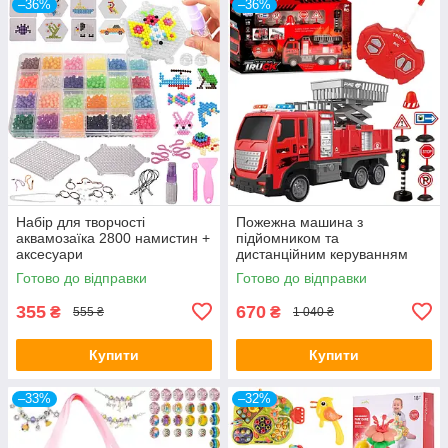
–36%
–36%
Набір для творчості
Пожежна машина з
аквамозаїка 2800 намистин +
підйомником та
аксесуари
дистанційним керуванням
Woopie
Готово до відправки
Готово до відправки
355
670
₴
₴
555 ₴
1 040 ₴
Купити
Купити
–33%
–32%