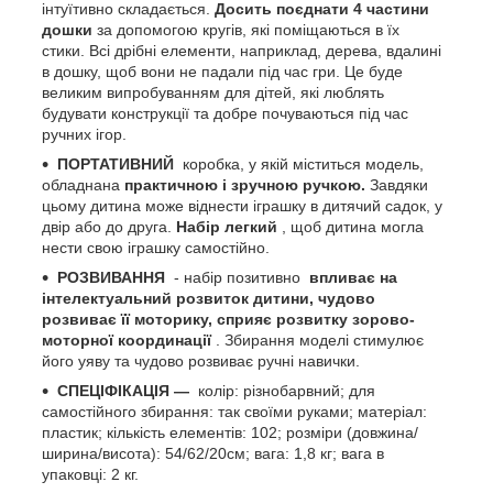
інтуїтивно складається.
Досить поєднати 4 частини
дошки
за допомогою кругів, які поміщаються в їх
стики. Всі дрібні елементи, наприклад, дерева, вдалині
в дошку, щоб вони не падали під час гри. Це буде
великим випробуванням для дітей, які люблять
будувати конструкції та добре почуваються під час
ручних ігор.
ПОРТАТИВНИЙ
коробка, у якій міститься модель,
обладнана
практичною і зручною ручкою.
Завдяки
цьому дитина може віднести іграшку в дитячий садок, у
двір або до друга.
Набір легкий
, щоб дитина могла
нести свою іграшку самостійно.
РОЗВИВАННЯ
- набір позитивно
впливає на
інтелектуальний розвиток дитини, чудово
розвиває її моторику, сприяє розвитку зорово-
моторної координації
. Збирання моделі стимулює
його уяву та чудово розвиває ручні навички.
СПЕЦІФІКАЦІЯ —
колір: різнобарвний; для
самостійного збирання: так своїми руками; матеріал:
пластик; кількість елементів: 102; розміри (довжина/
ширина/висота): 54/62/20см; вага: 1,8 кг; вага в
упаковці: 2 кг.