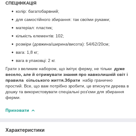
СПЕЦІФІКАЦІЯ
колір: багатобарвний;
для самостійного збирання: так своїми руками;
матеріал: пластик;
кількість елементів: 102;
розміри (довжина/ширина/висота): 54/62/20см;
вага: 1,8 кг;
вага в упаковці: 2 кг.
Грати з великим набором, що імітує ферму, не тільки
дуже
весело, але й отримувати знання про навколишній світ і
правила
сільського життя.Збрати
набір гранично
простий. Все, що вам потрібно зробити, це втиснути дерева в
дошку та використовувати спеціальні роз'єми для збирання
ферми.
Приховати
Характеристики