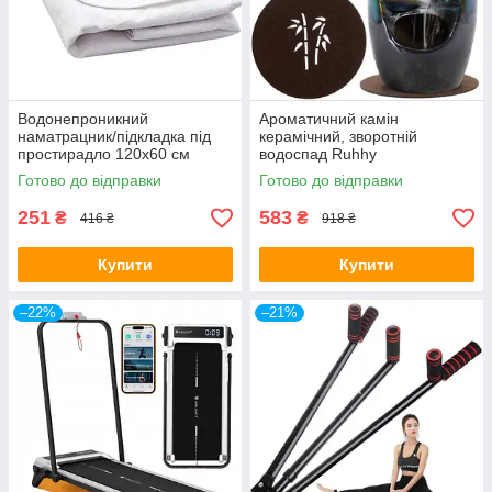
Водонепроникний
Ароматичний камін
наматрацник/підкладка під
керамічний, зворотній
простирадло 120x60 см
водоспад Ruhhy
Babymam
Готово до відправки
Готово до відправки
251
583
₴
₴
416 ₴
918 ₴
Купити
Купити
–22%
–21%