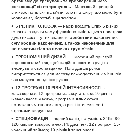
організму до тренувань та прискорення його
регенерації після тренувань
. Масажний пристрій
впливає не тільки на м'язи, але і на шкіру, що може бути
корисним у боротьбі з целюлітом.
6
РІЗНИХ
ГОЛОВОК
— набір входить цілих 6 різних
головок, завдяки чому функціональність цього пристрою
дуже висока. Тут ви знайдете
хребетний наконечник,
суглобовий наконечник, а також наконечник для
всіх частин тіла та великих груп м'язів
.
ЕРГОНОМІЧНИЙ ДИЗАЙН
– масажний пристрій
спроектований так, щоб надійно лежати в руці та
виконувати своє завдання. Його довша ручка
використовується для масажу важкодоступних місць під
час масування однією рукою.
12 ПРОГРАМ І 10 РІВНІЙ ІНТЕНСИВНОСТІ
-
масажер має 12 програм масажу, а також 10 рівнів
інтенсивності масажу, програми змінюються
натисканням кнопки авто, а рівні інтенсивності
стрілками вгору/вниз.
СПЕЦИФІКАЦІЯ –
чорний колір; потужність 24Вт; 90-
120 хвилин використання; РК дисплей; 12 програм; 15-
хвилинний таймер; 10 рівнів інтенсивності