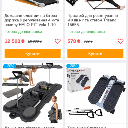
Домашня електрична бігова
Пристрій для розтягування
доріжка з регулюванням кута
м'язів ніг та стегон Trizand
нахилу HALO-FIT Vela 1-10
15655
км/ч 100кг 7%
Готово до відправки
Готово до відправки
12 500
578
₴
₴
16 000 ₴
728 ₴
Купити
Купити
–20%
–20%