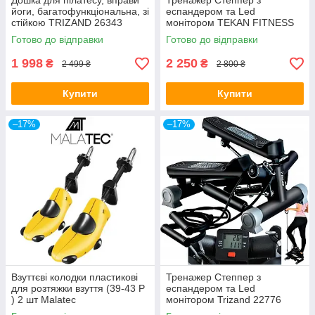
Дошка для пілатесу, вправи
Тренажер Степпер з
йоги, багатофункціональна, зі
еспандером та Led
стійкою TRIZAND 26343
монітором TEKAN FITNESS
PRO
Готово до відправки
Готово до відправки
1 998
2 250
₴
₴
2 499 ₴
2 800 ₴
Купити
Купити
–17%
–17%
Взуттєві колодки пластикові
Тренажер Степпер з
для розтяжки взуття (39-43 Р
еспандером та Led
) 2 шт Malatec
монітором Trizand 22776