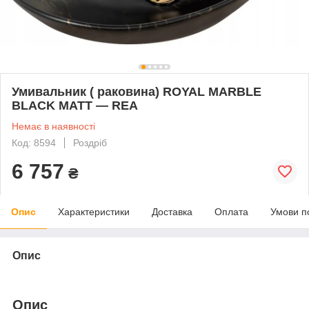
Умивальник ( раковина) ROYAL MARBLE
BLACK MATT — REA
Немає в наявності
Код: 8594
Роздріб
6 757
₴
Опис
Характеристики
Доставка
Оплата
Умови п
Опис
Опис