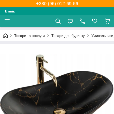
+380 (96) 012-69-56
Емпік
Товари та послуги
Товари для будинку
Умивальники,