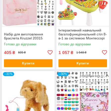
Інтерактивний навчальний
Набір для виготовлення
багатофункціональний стіл 8-
браслета Kruzzel 20315
в-1 за системою Монтессорі
MalPlay
Готово до відправки
Готово до відправки
405
1 057
₴
₴
605 ₴
1 548 ₴
Купити
Купити
–31%
–30%