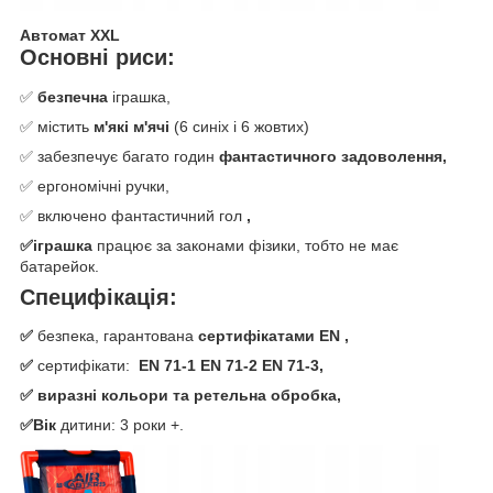
Автомат XXL
Основні риси:
✅
безпечна
іграшка,
✅ містить
м'які м'ячі
(6 синіх і 6 жовтих)
✅ забезпечує багато годин
фантастичного задоволення,
✅ ергономічні ручки,
✅ включено фантастичний гол
,
✅іграшка
працює за законами фізики, тобто не має
батарейок.
Специфікація:
✅
безпека, гарантована
сертифікатами EN
,
✅
сертифікати:
EN 71-1 EN 71-2 EN 71-3,
✅ виразні кольори та ретельна обробка,
✅Вік
дитини: 3 роки +.