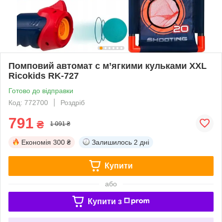
Помповий автомат c м’ягкими кульками XXL
Ricokids RK-727
Готово до відправки
Код: 772700
Роздріб
791
₴
1 091 ₴
Економія
300 ₴
Залишилось
2 дні
Купити
або
Купити з