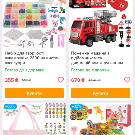
Набір для творчості
Пожежна машина з
аквамозаїка 2800 намистин +
підйомником та
аксесуари
дистанційним керуванням
Woopie
Готово до відправки
Готово до відправки
355
670
₴
₴
555 ₴
1 040 ₴
Купити
Купити
–33%
–32%