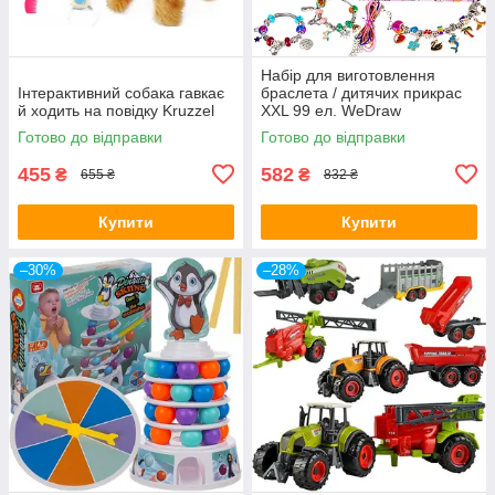
Набір для виготовлення
Інтерактивний собака гавкає
браслета / дитячих прикрас
й ходить на повідку Kruzzel
XXL 99 ел. WeDraw
Готово до відправки
Готово до відправки
455
582
₴
₴
655 ₴
832 ₴
Купити
Купити
–30%
–28%