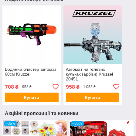
Водяний бластер автомат
Автомат на гелевих
60см Kruzzel
кульках (арбізи) Kruzzel
20451
708
958
₴
₴
958 ₴
1 058 ₴
Купити
Купити
Акційні пропозиції та новинки
–36%
–36%