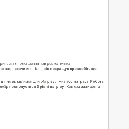
! Приносить полегшення при ревматичних
рно нагріваючи все тіло
, він покращує кровообіг, що
ід тіло як килимок для обігріву ліжка або матраца.
Робота
вибір
пропонується 3 рівні нагріву
. Ковдра
захищена