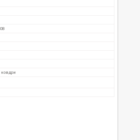
20В
і ковдри