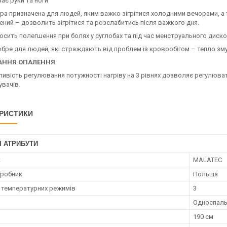
ває руки та ноги
ра призначена для людей, яким важко зігрітися холодними вечорами, а 
ний – дозволить зігрітися та розслабитись після важкого дня.
осить полегшення при болях у суглобах та під час менструального дис
обре для людей, які страждають від проблем із кровообігом – тепло 
АННЯ ОПАЛЕННЯ
ивість регулювання потужності нагріву на 3 рівнях дозволяє регулюва
увачів.
РИСТИКИ
І АТРИБУТИ
к
MALATEC
иробник
Польща
ь температурних режимів
3
Односпаль
190 см