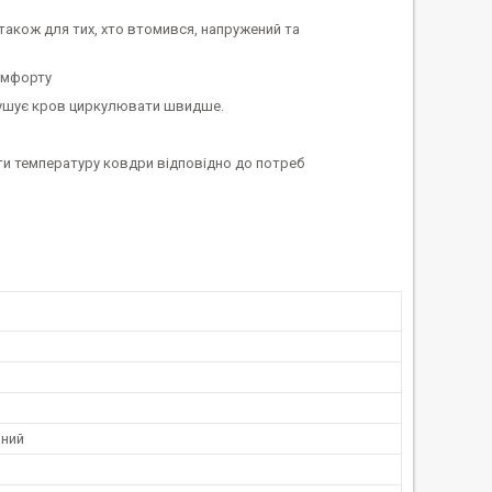
також для тих, хто втомився, напружений та
комфорту
змушує кров циркулювати швидше.
ти температуру ковдри відповідно до потреб
ний