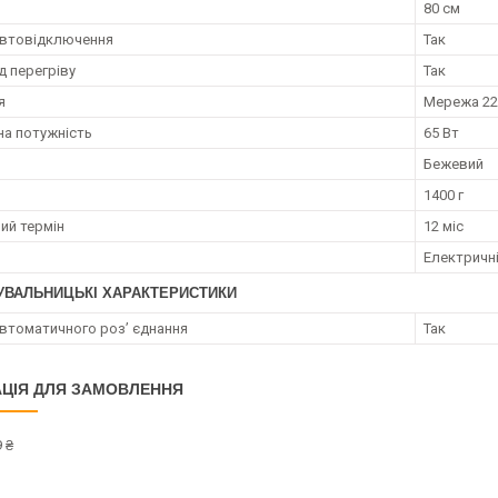
80 см
автовідключення
Так
д перегріву
Так
я
Мережа 2
а потужність
65 Вт
Бежевий
1400 г
ий термін
12 міс
Електричн
УВАЛЬНИЦЬКІ ХАРАКТЕРИСТИКИ
автоматичного роз’ єднання
Так
ЦІЯ ДЛЯ ЗАМОВЛЕННЯ
 ₴