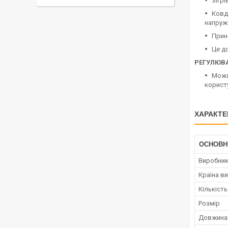
Зігрі
Ковд
напруже
Прин
Це д
РЕГУЛЮВ
Можл
корист
ХАРАКТЕ
ОСНОВН
Виробни
Країна в
Кількіст
Розмір
Довжина