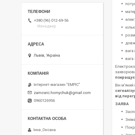
потуж
мате
елек
+380 (96) 012-69-56
Менеджер
кільк
розм
довж
вага 
Львів, Україна
вага 
Електрок
захворюван
покращує 
Інтернет-магазин "EMPIC"
Він м'який
сигналіз
zamowic.homychuk@gmail.com
від перег
0960126956
ЗАЯВА
Засп
Зніма
Покр
Інна ,Оксана