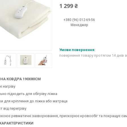
1 299 ₴
+380 (96) 012-69-56
Менеджер
повернення товару протягом 14 днів
з
НА КОВДРА 190X80CM
ні нагріву
ьно підходить для обігріву ліжка
чки для кріплення до ліжка або матраца
т від перегріву
окоює ревматичні захворювання, прискорює кровообіг та покращує са
 ХАРАКТЕРИСТИКИ