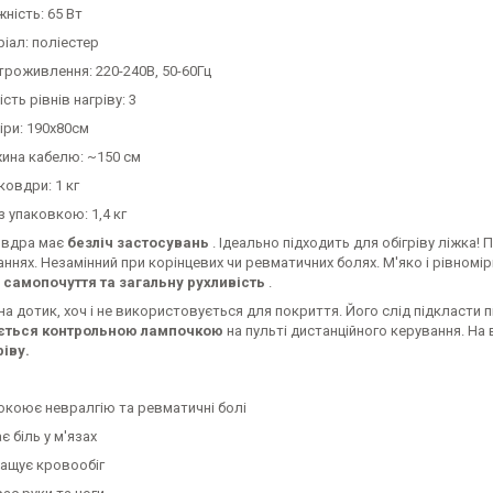
ність: 65 Вт
ріал: поліестер
троживлення: 220-240В, 50-60Гц
ість рівнів нагріву: 3
іри: 190x80см
ина кабелю: ~150 см
ковдри: 1 кг
з упаковкою: 1,4 кг
овдра має
безліч застосувань
. Ідеально підходить для обігріву ліжка
нях. Незамінний при корінцевих чи ревматичних болях. М'яко і рівномі
самопочуття та загальну рухливість
.
 на дотик, хоч і не використовується для покриття. Його слід підкласти п
ується контрольною лампочкою
на пульті дистанційного керування. На 
ріву.
окоює невралгію та ревматичні болі
є біль у м'язах
ащує кровообіг