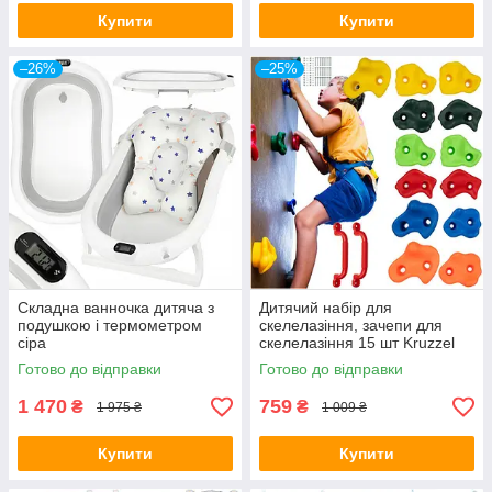
Купити
Купити
–26%
–25%
Складна ванночка дитяча з
Дитячий набір для
подушкою і термометром
скелелазіння, зачепи для
сіра
скелелазіння 15 шт Kruzzel
25396
Готово до відправки
Готово до відправки
1 470
759
₴
₴
1 975 ₴
1 009 ₴
Купити
Купити