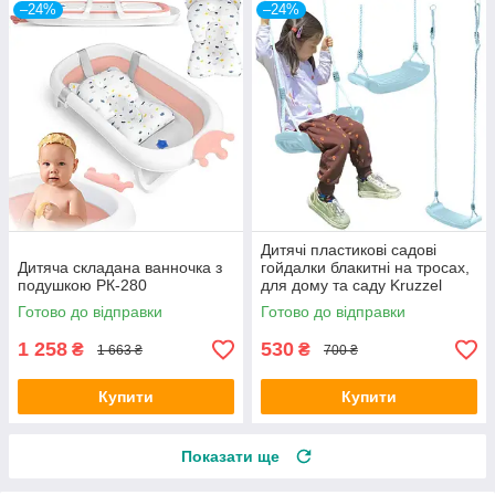
–24%
–24%
Дитячі пластикові садові
Дитяча складана ванночка з
гойдалки блакитні на тросах,
подушкою РК-280
для дому та саду Kruzzel
25446
Готово до відправки
Готово до відправки
1 258
530
₴
₴
1 663 ₴
700 ₴
Купити
Купити
Показати ще