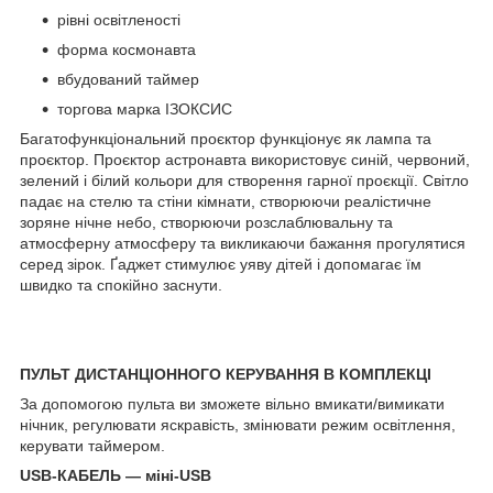
рівні освітленості
форма космонавта
вбудований таймер
торгова марка ІЗОКСИС
Багатофункціональний проєктор функціонує як лампа та
проєктор. Проєктор астронавта використовує синій, червоний,
зелений і білий кольори для створення гарної проєкції. Світло
падає на стелю та стіни кімнати, створюючи реалістичне
зоряне нічне небо, створюючи розслаблювальну та
атмосферну атмосферу та викликаючи бажання прогулятися
серед зірок. Ґаджет стимулює уяву дітей і допомагає їм
швидко та спокійно заснути.
ПУЛЬТ ДИСТАНЦІОННОГО КЕРУВАННЯ В КОМПЛЕКЦІ
За допомогою пульта ви зможете вільно вмикати/вимикати
нічник, регулювати яскравість, змінювати режим освітлення,
керувати таймером.
USB-КАБЕЛЬ — міні-USB