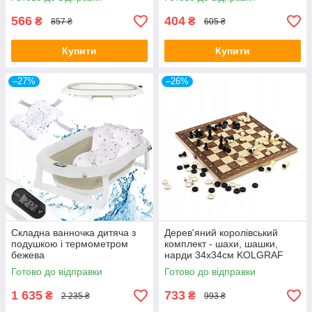
566
404
₴
₴
857 ₴
605 ₴
Купити
Купити
–27%
–26%
Складна ванночка дитяча з
Дерев'яний королівський
подушкою і термометром
комплект - шахи, шашки,
бежева
нарди 34x34см KOLGRAF
Готово до відправки
Готово до відправки
1 635
733
₴
₴
2 235 ₴
993 ₴