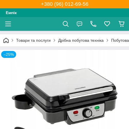
+380 (96) 012-69-56
Емпік
Товари та послуги
Дрібна побутова техніка
Побутова 
–25%