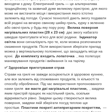
виходячи з дому. Електричний гриль — це альтернатива
традиційному та зазвичай дуже великому пристрою, для якого
може не вистачити місця і використання якого істотно
залежить від погоди. Сучасні технології дають змогу подавати
всій родині на вечерю свинову шийку-гриль, курку з зеленню
або овочі-гриль у будь-яку пору року.
Велика поверхня
нагрівальних пластин (28 х 23 см)
дає змогу набагато
швидше приготувати м'ясо для всієї родини.
Індикатор
світла
вони сигналізують про те, коли можна розпочинати
смаження продуктів. Після використання зберігати прилад
можна у вертикальному положенні, що заощадить місце на
кухні.
До комплекту входить лопаточка
, яка полегшує
маневрування продуктів і виймання їх на тарілку.
✅ Здоровіше приготування страв
Страви на грилі не завжди асоціюються зі здоровою кухнею,
але все залежить від споживаних продуктів, їх кількості та
способу оброблення. Під час використання пропонованого
нами гриля
ви маєте дві нагрівальні пластини,
, завдяки
яким пристрій працює як настільний гриль, оскільки
відкривається рівно. Завдяки цьому створюється велика
поверхня, завдяки якій зберігати посуд теплою ще
простіше.
Пластини покриті антипригарним покриттям,
—