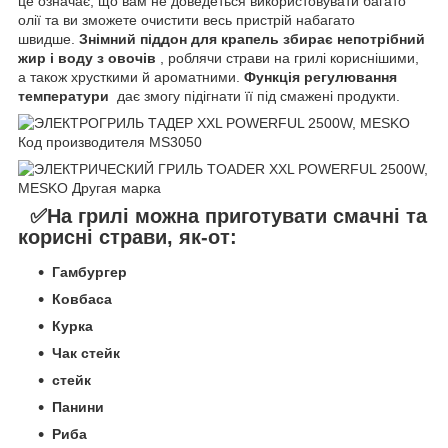
це означає, що вам не доведеться використовувати багато
олії та ви зможете очистити весь пристрій набагато
швидше.
Знімний піддон для крапель збирає непотрібний
жир і воду з овочів
, роблячи страви на грилі кориснішими,
а також хрусткими й ароматними.
Функція регулювання
температури
дає змогу підігнати її під смажені продукти.
✅На грилі можна приготувати смачні та
корисні страви, як-от:
Гамбургер
Ковбаса
Курка
Чак стейк
стейк
Панини
Риба