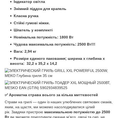
Індикатор світла
Знімний піддон для крапель
Класна ручка
Стійкі гумові ніжки.
Шпатель у комплекті
Номінальна потужність: 1800 Вт
Чудова максимальна потужність: 2500 Вт!!!
Вага: 2,94 кг
Розміри єдиного паковання; ширина х глибина х
висота:
32,2 х 35,2 х 14,2
✅ Ароматна страва всього за кілька миттєвостей
Страви на грилі — один із наших улюблених святкових смаків,
яким, на щастя, ми можемо насолоджуватися цілий
рік. Завдяки пристрою
максимальною потужністю до 2500
Вт
ви зможете приготувати смачне м'ясо, овочі та сир, не