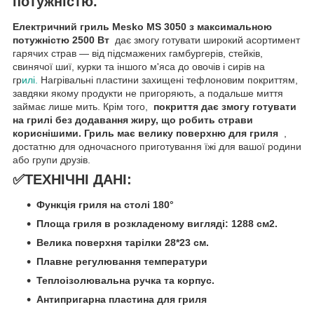
потужністю.
Електричний гриль Mesko MS 3050 з максимальною
потужністю 2500 Вт
дає змогу готувати широкий асортимент
гарячих страв — від підсмажених гамбургерів, стейків,
свинячої шиї, курки та іншого м'яса до овочів і сирів на
гр
илі.
Нагрівальні пластини захищені тефлоновим покриттям,
завдяки якому продукти не пригоряють, а подальше миття
займає лише мить. Крім того,
покриття дає змогу готувати
на грилі без додавання жиру, що робить страви
кориснішими. Гриль має велику поверхню для гриля
,
достатню для одночасного приготування їжі для вашої родини
або групи друзів.
✅ТЕХНІЧНІ ДАНІ:
Функція гриля на столі 180°
Площа гриля в розкладеному вигляді: 1288 см2.
Велика поверхня тарілки 28*23 см.
Плавне регулювання температури
Теплоізолювальна ручка та корпус.
Антипригарна пластина для гриля