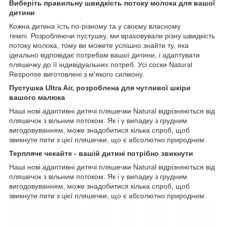
Виберіть правильну швидкість потоку молока для вашої
дитини
Кожна дитина їсть по-різному та у своєму власному
темпі. Розробляючи пустушку, ми враховували різну швидкість
потоку молока, тому ви можете успішно знайти ту, яка
ідеально відповідає потребам вашої дитини, і адаптувати
пляшечку до її індивідуальних потреб. Усі соски Natural
Response виготовлені з м'якого силікону.
Пустушка Ultra Air, розроблена для чутливої ​​шкіри
вашого малюка
Наші нові адаптивні дитячі пляшечки Natural відрізняються від
пляшечок з вільним потоком. Як і у випадку з грудним
вигодовуванням, може знадобитися кілька спроб, щоб
звикнути пити з цієї пляшечки, що є абсолютно природним.
Терпляче чекайте - вашій дитині потрібно звикнути
Наші нові адаптивні дитячі пляшечки Natural відрізняються від
пляшечок з вільним потоком. Як і у випадку з грудним
вигодовуванням, може знадобитися кілька спроб, щоб
звикнути пити з цієї пляшечки, що є абсолютно природним.