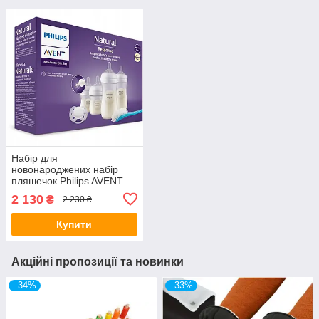
Набір для
новонароджених набір
пляшечок Philips AVENT
Natural SCD838/11
2 130
₴
2 230 ₴
Купити
Акційні пропозиції та новинки
–34%
–33%