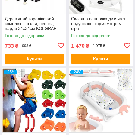
Дерев'яний королівський
Складна ванночка дитяча з
комплект - шахи, шашки,
подушкою і термометром
нарди 34x34см KOLGRAF
сіра
Готово до відправки
Готово до відправки
733
1 470
₴
₴
993 ₴
1 975 ₴
Купити
Купити
–25%
–24%