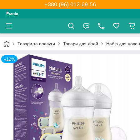
+380 (96) 012-69-56
Емпік
Товари та послуги
Товари для дітей
Набір для новон
–12%