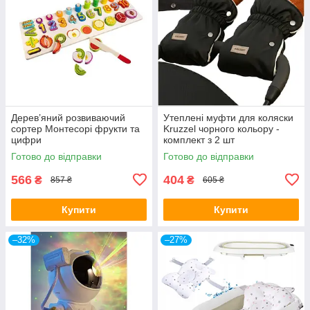
Дерев’яний розвиваючий
Утеплені муфти для коляски
сортер Монтесорі фрукти та
Kruzzel чорного кольору -
цифри
комплект з 2 шт
Готово до відправки
Готово до відправки
566
404
₴
₴
857 ₴
605 ₴
Купити
Купити
–32%
–27%