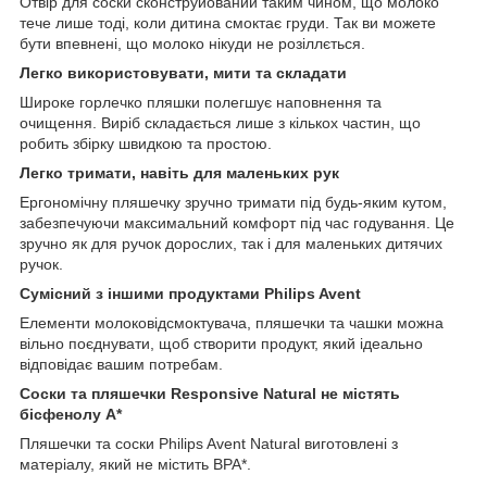
Отвір для соски сконструйований таким чином, що молоко
тече лише тоді, коли дитина смоктає груди. Так ви можете
бути впевнені, що молоко нікуди не розіллється.
Легко використовувати, мити та складати
Широке горлечко пляшки полегшує наповнення та
очищення. Виріб складається лише з кількох частин, що
робить збірку швидкою та простою.
Легко тримати, навіть для маленьких рук
Ергономічну пляшечку зручно тримати під будь-яким кутом,
забезпечуючи максимальний комфорт під час годування. Це
зручно як для ручок дорослих, так і для маленьких дитячих
ручок.
Сумісний з іншими продуктами Philips Avent
Елементи молоковідсмоктувача, пляшечки та чашки можна
вільно поєднувати, щоб створити продукт, який ідеально
відповідає вашим потребам.
Соски та пляшечки Responsive Natural не містять
бісфенолу А*
Пляшечки та соски Philips Avent Natural виготовлені з
матеріалу, який не містить BPA*.