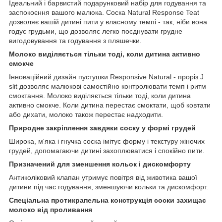
Ідеальний і барвистий подарунковий набір для годування та
заспокоєння вашого малюка. Соска Natural Response Teat
дозволяє вашій дитині пити у власному темпі - так, ніби вона
годує грудьми, що дозволяє легко поєднувати грудне
вигодовування та годування з пляшечки.
Молоко виділяється тільки тоді, коли дитина активно
смокче
Інноваційний дизайн пустушки Responsive Natural - проріз J
slit дозволяє малюкові самостійно контролювати темп і ритм
смоктання. Молоко виділяється тільки тоді, коли дитина
активно смокче. Коли дитина перестає смоктати, щоб ковтати
або дихати, молоко також перестає надходити.
Природне закріплення завдяки соску у формі грудей
Широка, м'яка і гнучка соска імітує форму і текстуру жіночих
грудей, допомагаючи дитині захоплюватися і спокійно пити.
Призначений для зменшення кольок і дискомфорту
Антиколіковий клапан утримує повітря від животика вашої
дитини під час годування, зменшуючи кольки та дискомфорт.
Спеціальна протикрапельна конструкція соски захищає
молоко від проливання