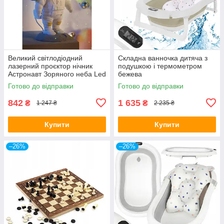
Великий світлодіодний
Складна ванночка дитяча з
лазерний проєктор нічник
подушкою і термометром
Астронавт Зоряного неба Led
бежева
Готово до відправки
Готово до відправки
842
1 635
₴
₴
1 247 ₴
2 235 ₴
Купити
Купити
–26%
–26%