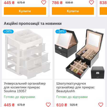
445
786
838
₴
₴
675 ₴
936 ₴
Купити
Купити
Акційні пропозиції та новинки
–34%
–34%
Універсальний органайзер
Шкатулка/сундучок
для косметики прикрас
органайзер для прикрас
Soulima 19357
Beautylushh
Готово до відправки
Готово до відправки
445
610
₴
₴
675 ₴
925 ₴