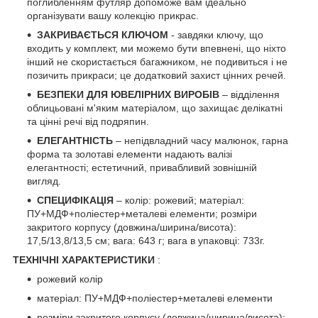
поглибленням футляр допоможе вам ідеально
організувати вашу колекцію прикрас.
ЗАКРИВАЄТЬСЯ КЛЮЧОМ
- завдяки ключу, що
входить у комплект, ми можемо бути впевнені, що ніхто
інший не скористається багажником, не подивиться і не
позичить прикраси; це додатковий захист цінних речей.
БЕЗПЕКИ ДЛЯ ЮВЕЛІРНИХ ВИРОБІВ
– відділення
облицьовані м'яким матеріалом, що захищає делікатні
та цінні речі від подряпин.
ЕЛЕГАНТНІСТЬ
– непідвладний часу малюнок, гарна
форма та золотаві елементи надають валізі
елегантності; естетичний, привабливий зовнішній
вигляд.
СПЕЦИФІКАЦІЯ
– колір: рожевий; матеріал:
ПУ+МДФ+поліестер+металеві елементи; розміри
закритого корпусу (довжина/ширина/висота):
17,5/13,8/13,5 см; вага: 643 г; вага в упаковці: 733г.
ТЕХНІЧНІ ХАРАКТЕРИСТИКИ
:
рожевий колір
матеріал: ПУ+МДФ+поліестер+металеві елементи
розміри закритого корпусу (довжина/ширина/висота):