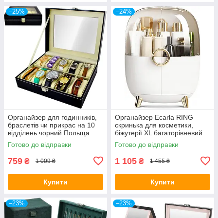
–25%
–24%
Органайзер для годинників,
Органайзер Ecarla RING
браслетів чи прикрас на 10
скринька для косметики,
відділень чорний Польща
біжутерії XL багаторівневий
Elegant
Готово до відправки
Готово до відправки
759
1 105
₴
₴
1 009 ₴
1 455 ₴
Купити
Купити
–23%
–23%