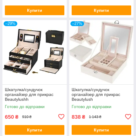
Купити
Купити
–29%
–27%
Шкатулка/сундучок
Шкатулка/сундучок
органайзер для прикрас
органайзер для прикрас
Beautylushh
Beautylush
Готово до відправки
Готово до відправки
650
838
₴
₴
910 ₴
1 143 ₴
Купити
Купити