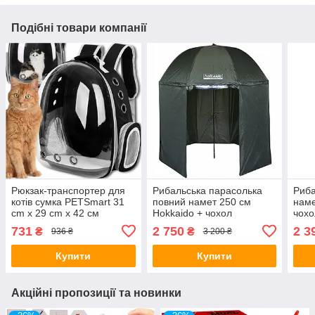
Подібні товари компанії
Рюкзак-транспортер для
Рибальська парасолька
Риба
котів сумка PETSmart 31
повний намет 250 см
наме
cm x 29 cm x 42 см
Hokkaido + чохол
чохо
731
2 750
2 3
₴
₴
936 ₴
3 200 ₴
Купити
Купити
Акційні пропозиції та новинки