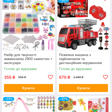
–36%
–36%
Набір для творчості
Пожежна машина з
аквамозаїка 2800 намистин +
підйомником та
аксесуари
дистанційним керуванням
Woopie
Готово до відправки
Готово до відправки
355
670
₴
₴
555 ₴
1 040 ₴
Купити
Купити
–33%
–32%