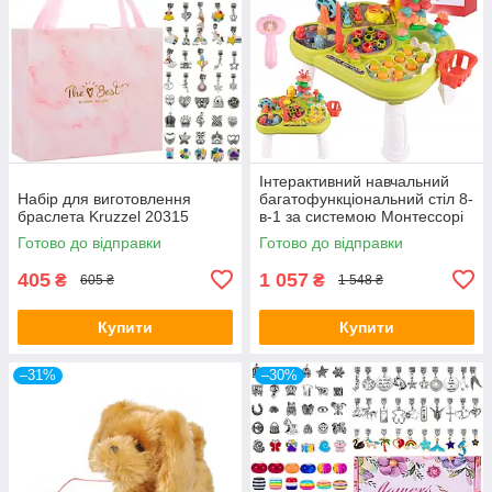
Інтерактивний навчальний
Набір для виготовлення
багатофункціональний стіл 8-
браслета Kruzzel 20315
в-1 за системою Монтессорі
MalPlay
Готово до відправки
Готово до відправки
405
1 057
₴
₴
605 ₴
1 548 ₴
Купити
Купити
–31%
–30%