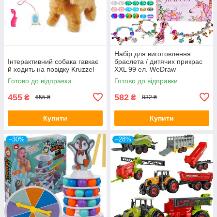
Набір для виготовлення
Інтерактивний собака гавкає
браслета / дитячих прикрас
й ходить на повідку Kruzzel
XXL 99 ел. WeDraw
Готово до відправки
Готово до відправки
455
582
₴
₴
655 ₴
832 ₴
Купити
Купити
–30%
–28%