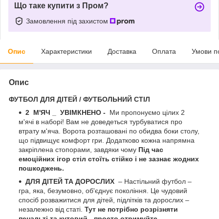
Що таке купити з Пром?
Замовлення під захистом
Опис
Характеристики
Доставка
Оплата
Умови п
Опис
ФУТБОЛ ДЛЯ ДІТЕЙ / ФУТБОЛЬНИЙ СТІЛ
2
М'ЯЧ
_
УВІМКНЕНО -
Ми пропонуємо цілих 2
м'ячі в наборі! Вам не доведеться турбуватися про
втрату м'яча. Ворота розташовані по обидва боки столу,
що підвищує комфорт гри. Додатково кожна напрямна
закріплена стопорами, завдяки чому
Під час
емоційних ігор стіл стоїть стійко і не зазнає жодних
пошкоджень.
ДЛЯ ДІТЕЙ ТА ДОРОСЛИХ
– Настільний футбол –
гра, яка, безумовно, об'єднує покоління. Це чудовий
спосіб розважитися для дітей, підлітків та дорослих –
незалежно від статі.
Тут не потрібно розрізняти
пенальті та кутовий - просто отримуйте