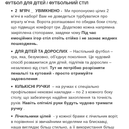
ФУТБОЛ ДЛЯ ДІТЕЙ / ФУТБОЛЬНИЙ СТІЛ
2
М'ЯЧ
_
УВІМКНЕНО -
Ми пропонуємо цілих 2
м'ячі в наборі! Вам не доведеться турбуватися про
втрату м'яча. Ворота розташовані по обидва боки столу,
що підвищує комфорт гри. Додатково кожна напрямна
закріплена стопорами, завдяки чому
Під час
емоційних ігор стіл стоїть стійко і не зазнає жодних
пошкоджень.
ДЛЯ ДІТЕЙ ТА ДОРОСЛИХ
– Настільний футбол –
гра, яка, безумовно, об'єднує покоління. Це чудовий
спосіб розважитися для дітей, підлітків та дорослих –
незалежно від статі.
Тут не потрібно розрізняти
пенальті та кутовий - просто отримуйте
задоволення
.
КІЛЬКІСНІ РУЧКИ
– на ручках є спеціально
профільовані нековзні накладки – по 2 з кожного боку
столу, що забезпечує надійне захоплення та точність
рухів.
Навіть спітнілі руки будуть чудово тримати
ручку
.
Лічильники цілей
- у кожної брами є лічильник воріт,
в порівнянні зі звичайними моделями на блискавці,
наша виглядає більш стильно, а її використання більш