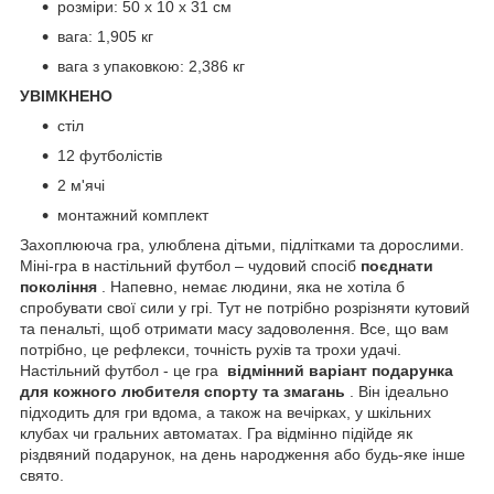
розміри: 50 х 10 х 31 см
вага: 1,905 кг
вага з упаковкою: 2,386 кг
УВІМКНЕНО
стіл
12 футболістів
2 м'ячі
монтажний комплект
Захоплююча гра, улюблена дітьми, підлітками та дорослими.
Міні-гра в настільний футбол – чудовий спосіб
поєднати
покоління
. Напевно, немає людини, яка не хотіла б
спробувати свої сили у грі. Тут не потрібно розрізняти кутовий
та пенальті, щоб отримати масу задоволення. Все, що вам
потрібно, це рефлекси, точність рухів та трохи удачі.
Настільний футбол - це гра
відмінний варіант подарунка
для кожного любителя спорту та змагань
. Він ідеально
підходить для гри вдома, а також на вечірках, у шкільних
клубах чи гральних автоматах. Гра відмінно підійде як
різдвяний подарунок, на день народження або будь-яке інше
свято.