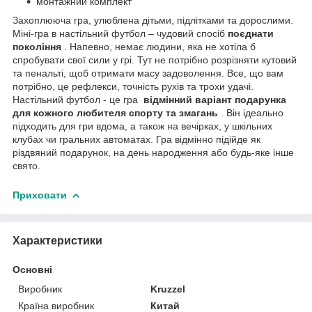
монтажний комплект
Захоплююча гра, улюблена дітьми, підлітками та дорослими.
Міні-гра в настільний футбол – чудовий спосіб
поєднати
покоління
. Напевно, немає людини, яка не хотіла б
спробувати свої сили у грі. Тут не потрібно розрізняти кутовий
та пенальті, щоб отримати масу задоволення. Все, що вам
потрібно, це рефлекси, точність рухів та трохи удачі.
Настільний футбол - це гра
відмінний варіант подарунка
для кожного любителя спорту та змагань
. Він ідеально
підходить для гри вдома, а також на вечірках, у шкільних
клубах чи гральних автоматах. Гра відмінно підійде як
різдвяний подарунок, на день народження або будь-яке інше
свято.
Приховати
Характеристики
Основні
Виробник
Kruzzel
Країна виробник
Китай