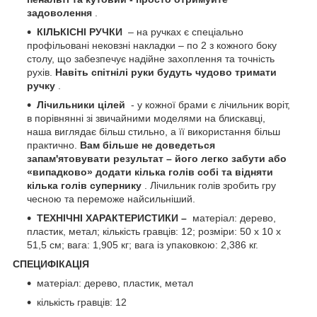
задоволення
.
КІЛЬКІСНІ РУЧКИ
– на ручках є спеціально
профільовані нековзні накладки – по 2 з кожного боку
столу, що забезпечує надійне захоплення та точність
рухів.
Навіть спітнілі руки будуть чудово тримати
ручку
.
Лічильники цілей
- у кожної брами є лічильник воріт,
в порівнянні зі звичайними моделями на блискавці,
наша виглядає більш стильно, а її використання більш
практично.
Вам більше не доведеться
запам'ятовувати результат – його легко забути або
«випадково» додати кілька голів собі та відняти
кілька голів супернику
. Лічильник голів зробить гру
чесною та переможе найсильніший.
ТЕХНІЧНІ ХАРАКТЕРИСТИКИ –
матеріал: дерево,
пластик, метал; кількість гравців: 12; розміри: 50 х 10 х
51,5 см; вага: 1,905 кг; вага із упаковкою: 2,386 кг.
СПЕЦИФІКАЦІЯ
матеріал: дерево, пластик, метал
кількість гравців: 12