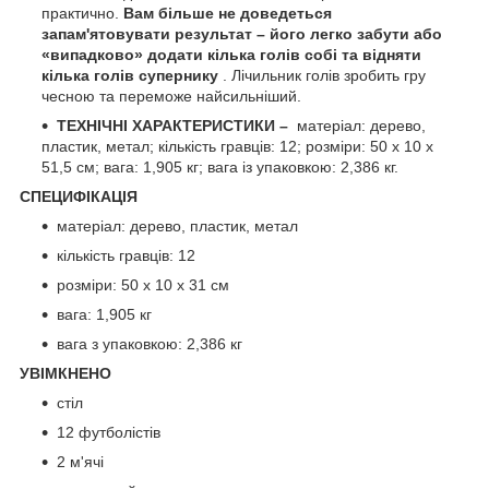
практично.
Вам більше не доведеться
запам'ятовувати результат – його легко забути або
«випадково» додати кілька голів собі та відняти
кілька голів супернику
. Лічильник голів зробить гру
чесною та переможе найсильніший.
ТЕХНІЧНІ ХАРАКТЕРИСТИКИ –
матеріал: дерево,
пластик, метал; кількість гравців: 12; розміри: 50 х 10 х
51,5 см; вага: 1,905 кг; вага із упаковкою: 2,386 кг.
СПЕЦИФІКАЦІЯ
матеріал: дерево, пластик, метал
кількість гравців: 12
розміри: 50 х 10 х 31 см
вага: 1,905 кг
вага з упаковкою: 2,386 кг
УВІМКНЕНО
стіл
12 футболістів
2 м'ячі