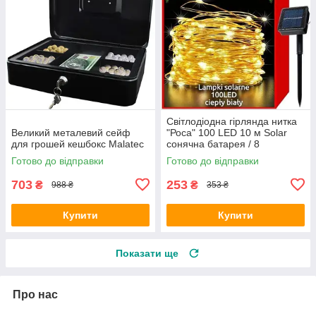
Світлодіодна гірлянда нитка
Великий металевий сейф
"Роса" 100 LED 10 м Solar
для грошей кешбокс Malatec
сонячна батарея / 8
РЕЖИМІВ СВЕТА
Готово до відправки
Готово до відправки
703
253
₴
₴
988 ₴
353 ₴
Купити
Купити
Показати ще
Про нас