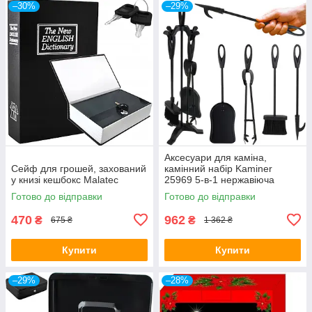
–30%
–29%
Аксесуари для каміна,
Сейф для грошей, захований
камінний набір Kaminer
у книзі кешбокс Malatec
25969 5-в-1 нержавіюча
сталь чорні
Готово до відправки
Готово до відправки
470
962
₴
₴
675 ₴
1 362 ₴
Купити
Купити
–29%
–28%