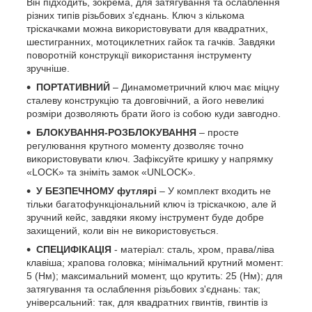
Він підходить, зокрема, для затягування та ослаблення
різних типів різьбових з'єднань. Ключ з кількома
тріскачками можна використовувати для квадратних,
шестигранних, мотоциклетних гайок та гачків. Завдяки
поворотній конструкції використання інструменту
зручніше.
ПОРТАТИВНИЙ
– Динамометричний ключ має міцну
сталеву конструкцію та довговічний, а його невеликі
розміри дозволяють брати його із собою куди завгодно.
БЛОКУВАННЯ-РОЗБЛОКУВАННЯ
– просте
регулювання крутного моменту дозволяє точно
використовувати ключ. Зафіксуйте кришку у напрямку
«LOCK» та зніміть замок «UNLOCK».
У БЕЗПЕЧНОМУ футлярі
– У комплект входить не
тільки багатофункціональний ключ із тріскачкою, але й
зручний кейс, завдяки якому інструмент буде добре
захищений, коли він не використовується.
СПЕЦИФІКАЦІЯ
- матеріал: сталь, хром, права/ліва
клавіша; храпова головка; мінімальний крутний момент:
5 (Нм); максимальний момент, що крутить: 25 (Нм); для
затягування та ослаблення різьбових з'єднань: так;
універсальний: так, для квадратних гвинтів, гвинтів із