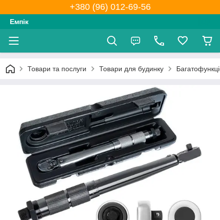
+380 (96) 012-69-56
Емпік
Товари та послуги
Товари для будинку
Багатофункці