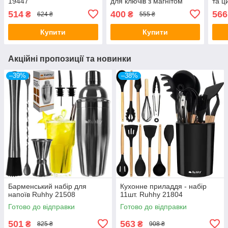
19447
для ключів з магнітом
та 
Ruhhy 24603
514
400
566
₴
₴
624 ₴
555 ₴
Купити
Купити
Акційні пропозиції та новинки
–39%
–38%
Барменський набір для
Кухонне приладдя - набір
напоїв Ruhhy 21508
11шт. Ruhhy 21804
Готово до відправки
Готово до відправки
501
563
₴
₴
825 ₴
908 ₴