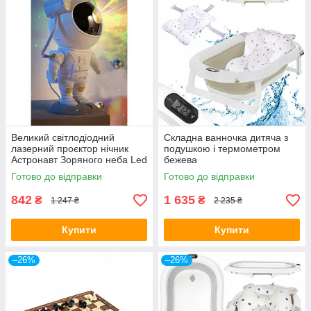
Великий світлодіодний
Складна ванночка дитяча з
лазерний проєктор нічник
подушкою і термометром
Астронавт Зоряного неба Led
бежева
Готово до відправки
Готово до відправки
842
1 635
₴
₴
1 247 ₴
2 235 ₴
Купити
Купити
–26%
–26%