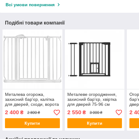
Всі умови повернення
Подібні товари компанії
Металева огорожа,
Металеве огородження,
Огор
захисний бар'єр, калітка
захисний бар'єр, хвіртка
бар'
для дверей, сходи, ворота
для дверей 75-96 см
двер
безпеки 75-105 см Nukido
Tulano Guardian 2.0
Gote
2 400
2 550
2 4
₴
₴
2 800 ₴
3 000 ₴
Купити
Купити