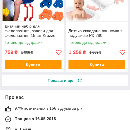
Дитячий набір для
скелелазіння, зачепи для
Дитяча складана ванночка з
скелелазіння 15 шт Kruzzel
подушкою РК-280
25396
Готово до відправки
Готово до відправки
759
1 258
₴
₴
1 009 ₴
1 663 ₴
Купити
Купити
Показати ще
Про нас
97% позитивних з 166 відгуків за рік
Працює з 16.05.2018
м. Львів