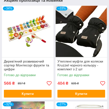
Акційні пропозиції та новинки
–34%
–33%
Дерев’яний розвиваючий
Утеплені муфти для коляски
сортер Монтесорі фрукти та
Kruzzel чорного кольору -
цифри
комплект з 2 шт
Готово до відправки
Готово до відправки
566
404
₴
₴
857 ₴
605 ₴
Купити
Купити
–32%
–27%