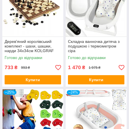
Дерев'яний королівський
Складна ванночка дитяча з
комплект - шахи, шашки,
подушкою і термометром
нарди 34x34см KOLGRAF
сіра
Готово до відправки
Готово до відправки
733
1 470
₴
₴
993 ₴
1 975 ₴
Купити
Купити
–25%
–24%