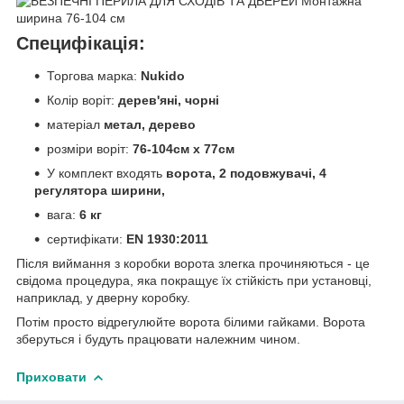
Специфікація:
Торгова марка:
Nukido
Колір воріт:
дерев'яні, чорні
матеріал
метал,
дерево
розміри воріт:
76-104см х
77см
У комплект входять
ворота, 2 подовжувачі, 4
регулятора ширини,
вага:
6
кг
сертифікати:
EN 1930:2011
Після виймання з коробки ворота злегка прочиняються - це
свідома процедура, яка покращує їх стійкість при установці,
наприклад, у дверну коробку.
Потім просто відрегулюйте ворота білими гайками. Ворота
зберуться і будуть працювати належним чином.
Приховати