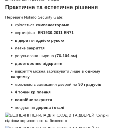
Практичне та естетичне рішення
Переваги Nukido Security Gate:
кріпляться
компенсаторами
сертифікат:
EN1930:2011 EN71
відкриття однією рукою
легке закриття
регульована ширина
(76-104 см)
двостороннє відкриття
відкриття можна заблокувати лише
в одному
напрямку
можливість замикання дверей на
90
градусів
4 точки кріплення
подвійне закриття
поєднання
дерева
і
сталі