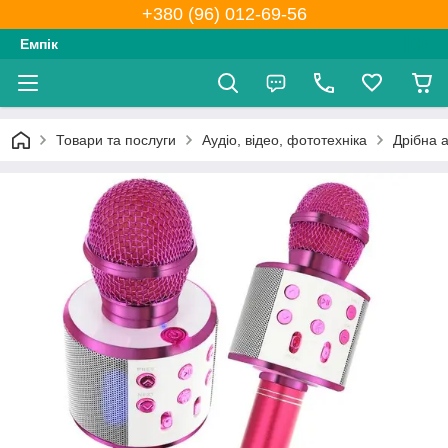
+380 (96) 012-69-56
Емпік
Товари та послуги
Аудіо, відео, фототехніка
Дрібна а