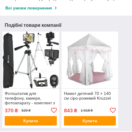
Всі умови повернення
Подібні товари компанії
Фотоштатив для
Намет дитячий 70 × 140
телефону, камери,
см сіро-рожевий Kruzzel
фотоапарату - комплект з
чохлом Izoxis
370
843
₴
₴
520 ₴
1 018 ₴
Купити
Купити