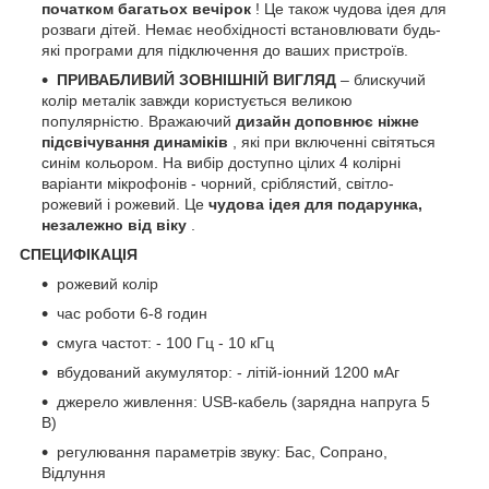
початком багатьох вечірок
! Це також чудова ідея для
розваги дітей. Немає необхідності встановлювати будь-
які програми для підключення до ваших пристроїв.
ПРИВАБЛИВИЙ ЗОВНІШНІЙ ВИГЛЯД
– блискучий
колір металік завжди користується великою
популярністю. Вражаючий
дизайн доповнює ніжне
підсвічування динаміків
, які при включенні світяться
синім кольором. На вибір доступно цілих 4 колірні
варіанти мікрофонів - чорний, сріблястий, світло-
рожевий і рожевий. Це
чудова ідея для подарунка,
незалежно від віку
.
СПЕЦИФІКАЦІЯ
рожевий колір
час роботи 6-8 годин
смуга частот: - 100 Гц - 10 кГц
вбудований акумулятор: - літій-іонний 1200 мАг
джерело живлення: USB-кабель (зарядна напруга 5
В)
регулювання параметрів звуку: Бас, Сопрано,
Відлуння