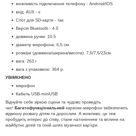
можливість підключення телефону - Android/IOS
вхід: AUX - є
Слот для SD-карти - так
Версія Bluetooth - 4.0
довжина ручки: 10,5
діаметр мікрофона: 6,5 см.
розміри (довжина/ширина/висота): 7,5/7,5/23см
вага: 263 г
вага з упаковкою: 364 р.
УВІМКНЕНО
мікрофон
Кабель USB-miniUSB
Відчуйте себе зіркою сцени та чудово проведіть
час!
Багатофункціональний
караоке-мікрофон забезпечить
відмінну розвагу дітям та дорослим. А можливо, це теж
пробудить інтерес до співу, стане натхненням та вплине на
майбутнє дітей та їхній шлях музичної кар'єри.