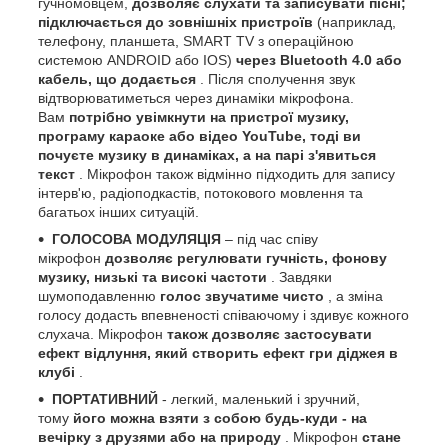
гучномовцем,
дозволяє слухати та записувати пісні;
підключається до зовнішніх пристроїв
(наприклад,
телефону, планшета, SMART TV з операційною
системою ANDROID або IOS)
через Bluetooth 4.0 або
кабель, що додається
. Після сполучення звук
відтворюватиметься через динаміки мікрофона.
Вам
потрібно увімкнути на пристрої музику,
програму караоке або відео YouTube, тоді ви
почуєте музику в динаміках, а на парі з'явиться
текст
. Мікрофон також відмінно підходить для запису
інтерв'ю, радіоподкастів, потокового мовлення та
багатьох інших ситуацій.
ГОЛОСОВА МОДУЛЯЦІЯ
– під час співу
мікрофон
дозволяє регулювати гучність, фонову
музику, низькі та високі частоти
. Завдяки
шумоподавленню
голос звучатиме чисто
, а зміна
голосу додасть впевненості співаючому і здивує кожного
слухача. Мікрофон
також дозволяє застосувати
ефект відлуння, який створить ефект гри діджея в
клубі
.
ПОРТАТИВНИЙ
- легкий, маленький і зручний,
тому
його можна взяти з собою будь-куди - на
вечірку з друзями або на природу
. Мікрофон
стане