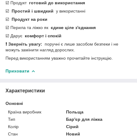
☑️ Продукт
готовий до використання
☑️
Простий і швидкий
у використанні
☑️
Продукт на роки
☑️ Перила та ліжко як
єдине ціле з'єднання
☑️ Дарує
комфорт і спокій
❗ Зверніть увагу:
поручні є лише засобом безпеки і не
можуть замінити нагляд дорослих.
Перед використанням уважно прочитайте інструкцію.
Приховати
Характеристики
Основні
Країна виробник
Польща
Тип
Бар'єр для ліжка
Колір
Сірий
Стан
Новий