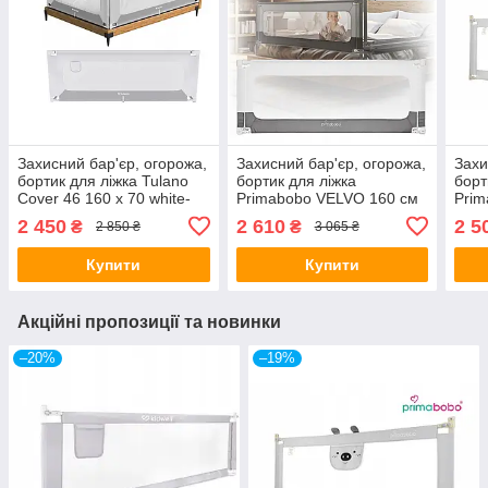
Захисний бар'єр, огорожа,
Захисний бар'єр, огорожа,
Захи
бортик для ліжка Tulano
бортик для ліжка
борт
Cover 46 160 x 70 white-
Primabobo VELVO 160 см
Prim
gray
сіри
2 450
2 610
2 5
₴
₴
2 850 ₴
3 065 ₴
Купити
Купити
Акційні пропозиції та новинки
–20%
–19%