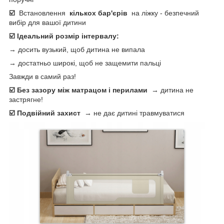
☑️
Встановлення
кількох бар'єрів
на ліжку - безпечний
вибір для вашої дитини
☑️ Ідеальний розмір інтервалу:
→ досить вузький, щоб дитина не випала
→ достатньо широкі, щоб не защемити пальці
Завжди в самий раз!
☑️ Без зазору між матрацом і перилами
→ дитина не
застрягне!
☑️ Подвійний захист
→ не дає дитині травмуватися