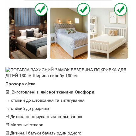
Прозора сітка
☑️
Виготовлені з
якісної тканини Оксфорд
→ стійкий до штовхання та витягування
→ стійкий до розривів
☑️ Дитина не почувається ізольованою
☑️ Маленькі отвори
☑️ Дитина і батьки бачать один одного