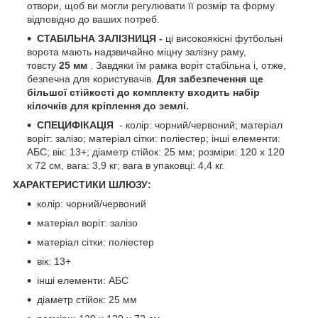
отвори, щоб ви могли регулювати її розмір та форму
відповідно до ваших потреб.
СТАБІЛЬНА ЗАЛІЗНИЦЯ -
ці високоякісні футбольні
ворота мають надзвичайно міцну залізну раму,
товсту
25 мм
. Завдяки їм рамка воріт стабільна і, отже,
безпечна для користувачів.
Для забезпечення ще
більшої стійкості до комплекту входить набір
кілочків для кріплення до землі.
СПЕЦИФІКАЦІЯ
- колір: чорний/червоний; матеріал
воріт: залізо; матеріал сітки: поліестер; інші елементи:
АБС; вік: 13+; діаметр стійок: 25 мм; розміри: 120 х 120
х 72 см, вага: 3,9 кг; вага в упаковці: 4,4 кг.
ХАРАКТЕРИСТИКИ ШЛЮЗУ:
колір: чорний/червоний
матеріал воріт: залізо
матеріал сітки: поліестер
вік: 13+
інші елементи: АБС
діаметр стійок: 25 мм