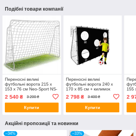
Подібні товари компанії
Переносні великі
Переносні великі
Пере
футбольні ворота 215 х
футбольні ворота 240 х
футб
153 х 76 см Neo-Sport NS-
170 х 85 см + килимок
155 
457
точності Trizand 21268
точн
2 540
2 798
2 9
₴
₴
3 200 ₴
3 400 ₴
Купити
Купити
Акційні пропозиції та новинки
–34%
–33%