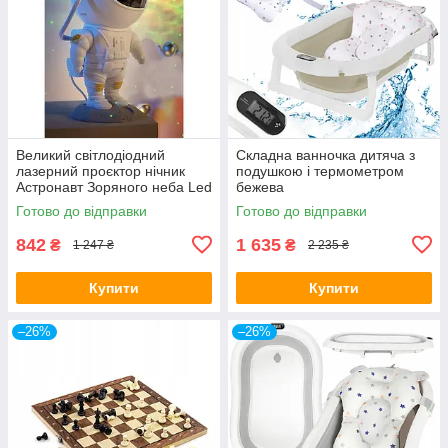
Великий світлодіодний
Складна ванночка дитяча з
лазерний проєктор нічник
подушкою і термометром
Астронавт Зоряного неба Led
бежева
Готово до відправки
Готово до відправки
842
1 635
₴
₴
1 247 ₴
2 235 ₴
Купити
Купити
–26%
–26%