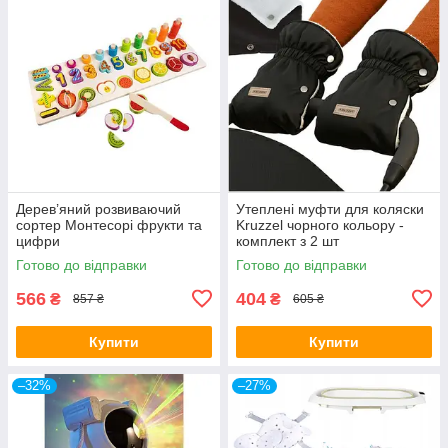
Дерев’яний розвиваючий
Утеплені муфти для коляски
сортер Монтесорі фрукти та
Kruzzel чорного кольору -
цифри
комплект з 2 шт
Готово до відправки
Готово до відправки
566
404
₴
₴
857 ₴
605 ₴
Купити
Купити
–32%
–27%