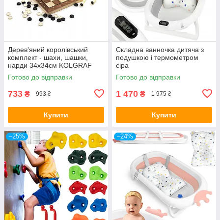
Дерев'яний королівський
Складна ванночка дитяча з
комплект - шахи, шашки,
подушкою і термометром
нарди 34x34см KOLGRAF
сіра
Готово до відправки
Готово до відправки
733
1 470
₴
₴
993 ₴
1 975 ₴
Купити
Купити
–25%
–24%