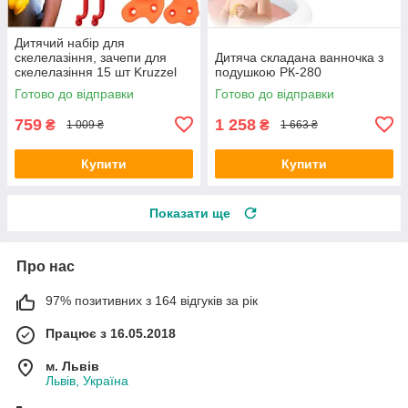
Дитячий набір для
скелелазіння, зачепи для
Дитяча складана ванночка з
скелелазіння 15 шт Kruzzel
подушкою РК-280
25396
Готово до відправки
Готово до відправки
759
1 258
₴
₴
1 009 ₴
1 663 ₴
Купити
Купити
Показати ще
Про нас
97% позитивних з 164 відгуків за рік
Працює з 16.05.2018
м. Львів
Львів, Україна