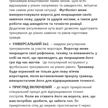
тренажерів влаштований таким чином, щоб м'яч
відскакував у різних напрямках та швидкостях, імітуючи
тим самим різні ігрові ситуації.
Футболіст може
використовувати ворота для покращення своїх
навичок лову, ударів та ударів ногами, а також для
роботи над швидкістю та точністю реакції
.
Додаткове регулювання кута воріт дозволяє адаптувати
тренування до різних навичок та рівнів підготовки
гравців.
УНІВЕРСАЛЬНИЙ 2в1
– завдяки регулярним
тренуванням за участю воротаря,
Воротар може
покращити свої рефлекси, техніку та впевненість у
собі на полі, що призводить до покращення його
гри під час матчів
. Це популярний інструмент у
футбольних тренуваннях на різних рівнях.
Тренажер
буде корисний не тільки для лову м'ячів
воротарем, після встановлення прицілу гравець
використатиме його для відпрацювання точності.
ПРИГЛЯД ВКЛЮЧЕНИЙ
– до воріт прикріплений
спеціальний приціл для відпрацювання точних
пострілів.
Коли ви ставите його на ворота, все, що
вам потрібно зробити, це забити гол.
Ви
прикріплюєте сітку до мережі, простягаючи її через