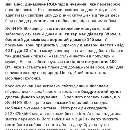
звичайно,
динамічне RGB-підсвічування
, яке перетворює
простір навколо. Різні режими освітлення допоможуть вам
адаптувати світлове шоу до різних ситуацій - від танців десь
біля води до романтичного побачення під зоряним небом.
SVEN PS-800 здивує вас
високоякісним звуком,
який
забезпечують великі динаміки:
твітер має діаметр 38 мм, а
басовий динамік має хороший діаметр 145 мм
. У
поєднанні вони працюють у широкому
діапазоні частот - від
40 Гц до 22 кГц -
і можуть відтворювати справді багаті баси в
танцювальних піснях і жваві сольні частини в популярній
музиці. Все це забезпечується
вихідною потужністю 100
Вт
, якої вистачить не тільки для домашньої вечірки, але і для
великого заходу на природі. Це надійний показник для
мобільної колонки.
Колонка оснащена яскравим світлодіодним дисплеєм і
вбудованим еквалайзером, в комплекті
бездротовий пульт
дистанційного керування
... З першого погляду видно, що
SVEN PS-800 - це не кишеньковий пристрій, а солідна
мобільна музична система. . Його розміри складають
312×325×568 мм, а вага трохи більше 5 кг. Але навіть дитина
зможе переносити його з місця на місце і ви легко зможете
взяти його з собою на пікнік або на дачу. Зручна ручка
дозволяє зручно транспортувати, а міцний пластиковий