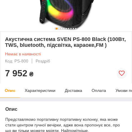
Акустична система SVEN PS-800 Black (100Вт,
TWS, bluetooth, підсвітка, караоке,FM )
Немає в наявності
Код: PS-800
Роздріб
7 952
₴
Опис
Характеристики
Доставка
Оплата
Умови п
Опис
Представляємо портативну портативну колонку, яка може
стати центром гучної вечірки, адже вона пропонує все, про
що ви тільки можете мріяти. Найпомітніше,