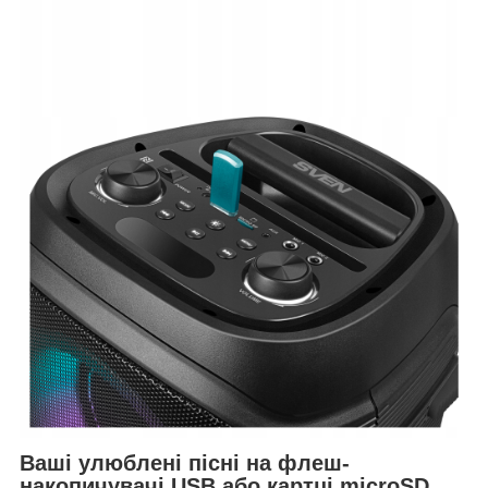
Ваші улюблені пісні на флеш-
накопичувачі USB або картці microSD