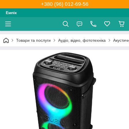
+380 (96) 012-69-56
Емпік
Товари та послуги
Аудіо, відео, фототехніка
Акустичн