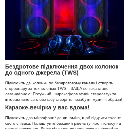
Бездротове підключення двох колонок
до одного джерела (TWS)
Підключіть дві колонки по бездротовому каналу і створіть
стереопару за технологією TWS, і ВАША вечірка стане
легендарною! Потужний, широкоформатний стереозвук та
інтерактивне світлове шоу створять незабутні музичні образи!
Караоке-вечірка у вас вдома!
Підключіть два мікрофони* до динаміка, щоб відкрити талант
свого співака. Налаштуйте бажаний рівень гучності голосу на
панелі керування. Легке відлуння додасть вокалу чіткості та