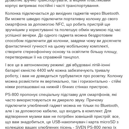
корпус витримає постійні і часті транспортування.
Колонка підключається до вихідних гаджетів через Bluetooth.
Ви можете швидко підключити портативну колонку до свого
смартфона за допомогою NFC, що робить пристрій ще
зручнішим у користуванні та полегшує обмін музикою під час
успішної вечірки. До одного гаджета можна бездротовим
способом підключити дві колонки, завдяки чому ви досягнете
фантастичної гучності на цьому мобільному комплекті,
створите стереофонічну основу та освітлите більшу площу,
перетворивши її на справжній танцпол.
І все це в автономному режимі: дві вбудовані літій-іонні
батареї ємністю 4400 мАг кожна забезпечують тривалу
роботу, і вам не доведеться турбуватися про розетку. Колонку
можна розмістити як вертикально, так і горизонтально - стійкі
ніжки розташовані на нижній і бічних стінках пристрою.
PS-800 пропонує спеціальну підставку для смартфонів, які
часто використовуються як джерело звуку. Причому
підключити улюблений гаджет можна не тільки по Bluetooth,
але і за допомогою кабелю, що входить в комплект. Для
відтворення музики вам не потрібен зовнішній пристрій: все,
що вам знадобиться, це USB-накопичувач і карта microSD з
колекцією ваших улюблених пісень - SVEN PS-800 легко їх