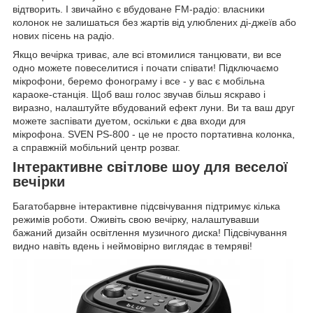
відтворить. І звичайно є вбудоване FM-радіо: власники
колонок не залишаться без жартів від улюблених ді-джеїв або
нових пісень на радіо.
Якщо вечірка триває, але всі втомилися танцювати, ви все
одно можете повеселитися і почати співати! Підключаємо
мікрофони, беремо фонограму і все - у вас є мобільна
караоке-станція. Щоб ваш голос звучав більш яскраво і
виразно, налаштуйте вбудований ефект луни. Ви та ваш друг
можете заспівати дуетом, оскільки є два входи для
мікрофона. SVEN PS-800 - це не просто портативна колонка,
а справжній мобільний центр розваг.
Інтерактивне світлове шоу для веселої
вечірки
Багатобарвне інтерактивне підсвічування підтримує кілька
режимів роботи. Оживіть свою вечірку, налаштувавши
бажаний дизайн освітлення музичного диска! Підсвічування
видно навіть вдень і неймовірно виглядає в темряві!