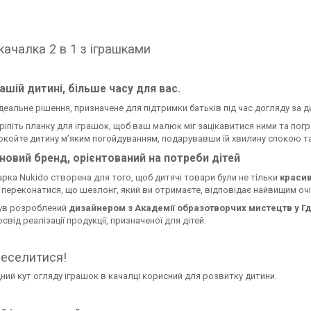
качалка 2 в 1 з іграшками
ашій дитині, більше часу для вас.
ідеальне рішення, призначене для підтримки батьків під час догляду за
ріпіть планку для іграшок, щоб ваш малюк міг зацікавитися ними та погр
окойте дитину м’яким погойдуванням, подарувавши їй хвилину спокою та
 новий бренд, орієнтований на потреби дітей
рка Nukido створена для того, щоб дитячі товари були не тільки
красив
 переконатися, що шезлонг, який ви отримаєте, відповідає найвищим оч
ув розроблений
дизайнером з Академії образотворчих мистецтв у Г
свід реалізації продукції, призначеної для дітей.
веселитися!
ний кут огляду іграшок в качалці корисний для розвитку дитини.