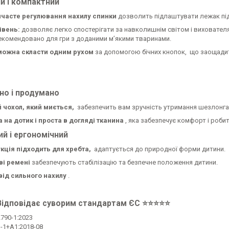
й і компактний
нчасте регулювання нахилу спинки
дозволить підлаштувати лежак пі
івень:
дозволяє легко спостерігати за навколишнім світом і вихователя
комендовано для гри з доданими м’якими тваринами.
можна скласти одним рухом
за допомогою бічних кнопок,
що заощадит
но і продумано
 чохол, який миється,
забезпечить вам зручність утримання шезлонга в 
на дотик і проста в догляді тканина
, яка забезпечує комфорт і роб
ий і ергономічний
кція підходить для хребта,
адаптується до природної форми дитини.
ві ремені
забезпечують стабілізацію та безпечне положення дитини.
від сильного нахилу
.
ідповідає суворим стандартам ЄС ⭐⭐⭐⭐⭐
790-1:2023
1-1+A1:2018-08