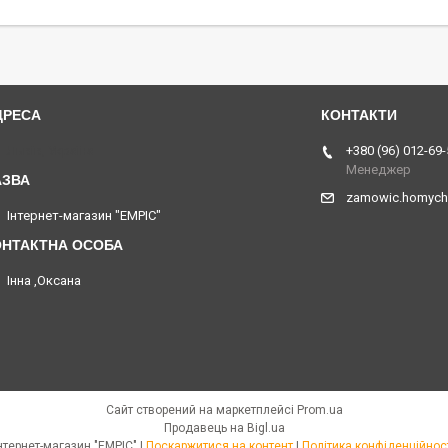
Львів, Україна
+380 (96) 012-69-
Менеджер
zamowic.homych
Інтернет-магазин "EMPIC"
Інна ,Оксана
Сайт створений на маркетплейсі
Prom.ua
Продавець на Bigl.ua
Інтернет-магазин "EMPIC" |
Поскаржитися на контент
|
Політика конфіденційнос