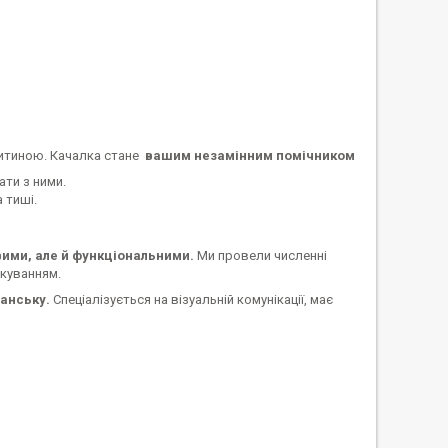
 дитиною. Качалка стане
вашим незамінним помічником
ати з ними.
 тиші.
ими, але й функціональними.
Ми провели численні
ікуванням.
данську.
Спеціалізується на візуальній комунікації, має