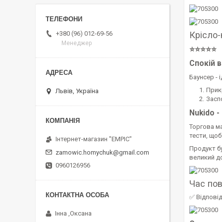
Крісло-
+380 (96) 012-69-56
Менеджер
⭐⭐⭐⭐⭐
Спокій в
Баунсер - 
Прик
Львів, Україна
Засп
Nukido -
Торгова ма
тести, щоб
Інтернет-магазин "EMPIC"
Продукт б
zamowic.homychuk@gmail.com
великий до
0960126956
Час по
✅ Відповід
Інна ,Оксана