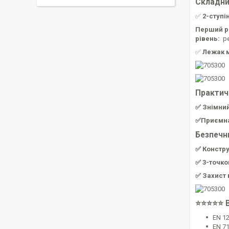
Складни
✅
2-ступі
Перший р
рівень:
ре
✅
Лежак 
Практич
✅ Знімний
✅Приємна 
Безпечн
✅ Констру
✅ 3-точко
✅ Захист 
⭐⭐⭐⭐⭐ В
EN 12
EN 7