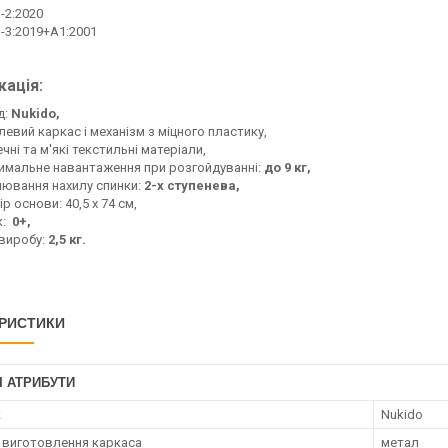
-2:2020
1-3:2019+A1:2001
кація:
д:
Nukido,
евий каркас і механізм з міцного пластику,
чні та м'які текстильні матеріали,
имальне навантаження при розгойдуванні:
до 9 кг,
лювання нахилу спинки:
2-х ступенева,
р основи: 40,5 х 74 см,
к:
0+,
 виробу:
2,5 кг.
РИСТИКИ
І АТРИБУТИ
к
Nukido
 виготовлення каркаса
метал