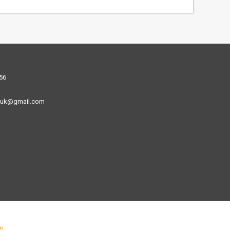
56
uk@gmail.com
ті