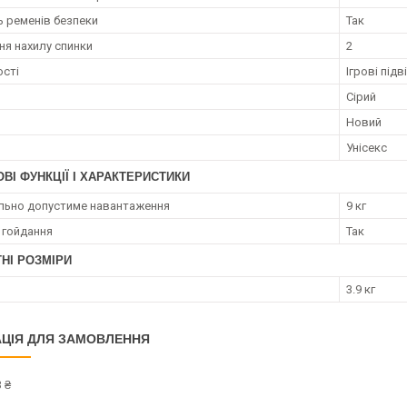
ь ременів безпеки
Так
я нахилу спинки
2
сті
Ігрові підв
Сірий
Новий
Унісекс
ВІ ФУНКЦІЇ І ХАРАКТЕРИСТИКИ
ьно допустиме навантаження
9 кг
 гойдання
Так
НІ РОЗМІРИ
3.9 кг
ЦІЯ ДЛЯ ЗАМОВЛЕННЯ
 ₴