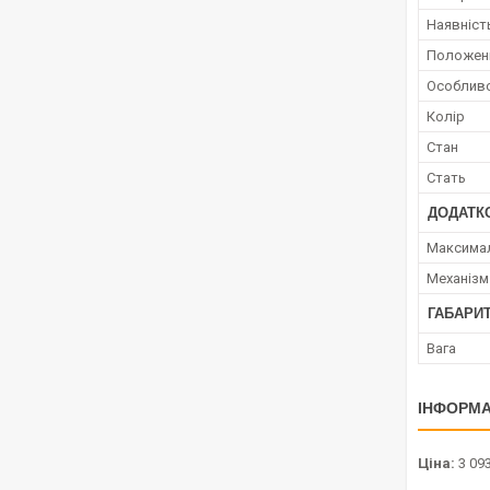
Наявніст
Положенн
Особливо
Колір
Стан
Стать
ДОДАТКО
Максимал
Механізм
ГАБАРИТ
Вага
ІНФОРМА
Ціна:
3 093