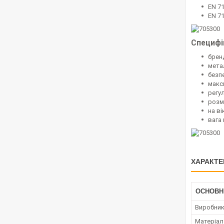
EN 71
EN 7
Специфі
брен
метал
безпе
макс
регу
розмі
на ві
вага
ХАРАКТЕ
ОСНОВН
Виробни
Матеріал