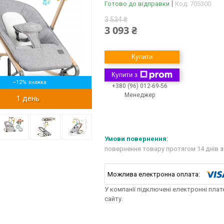
Готово до відправки
Код:
705300
3 534 ₴
3 093 ₴
Купити
Купити з
–12%
+380 (96) 012-69-56
Менеджер
1 день
повернення товару протягом 14 днів
з
У компанії підключені електронні пла
сайту.