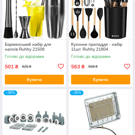
Барменський набір для
Кухонне приладдя - набір
напоїв Ruhhy 21508
11шт. Ruhhy 21804
Готово до відправки
Готово до відправки
501
563
₴
₴
825 ₴
908 ₴
Купити
Купити
–36%
–35%