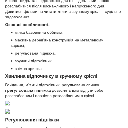
Крісло-гойдалка з підставкою для ніг - ідеальний спосіб
розслабитися після виснажливого і напруженого дня.
Дивитися фільми чи читати книги в зручному кріслі – суцільне
задоволення.
Основні особливості:
м'яка бавовняна оббивка,
масивна дерев'яна конструкція на металевому
каркасі,
регульована підніжка,
зручний підголівник,
знімна кришка.
Хвилина відпочинку в зручному кріслі
Гойдання, м'який підголівник, регульована спинка
і
регульована підніжка
дозволять вам відчути себе
розслабленим і повністю розслабленим в кріслі.
Регулювання підніжки