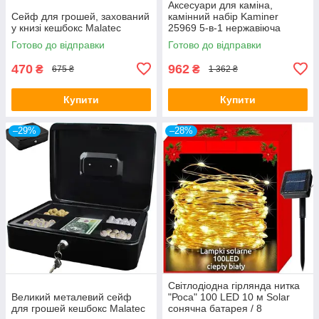
Аксесуари для каміна,
Сейф для грошей, захований
камінний набір Kaminer
у книзі кешбокс Malatec
25969 5-в-1 нержавіюча
сталь чорні
Готово до відправки
Готово до відправки
470
962
₴
₴
675 ₴
1 362 ₴
Купити
Купити
–29%
–28%
Світлодіодна гірлянда нитка
Великий металевий сейф
"Роса" 100 LED 10 м Solar
для грошей кешбокс Malatec
сонячна батарея / 8