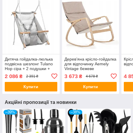
Дитяча гойдалка-люлька
Дерев’яна крісло-гойдалка
Кріс
подвісна шезлонг Tulano
для відпочинку Aemely
відп
Hop сіра + 2 подушки +
Vintage бежеве
мотузки з карабінами 3в1
2 086
3 673
4 8
₴
₴
2 391 ₴
4 678 ₴
Купити
Купити
Акційні пропозиції та новинки
–39%
–38%