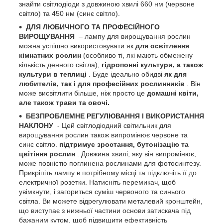
знайти світлодіоди з довжиною хвилі 660 нм (червоне
світло) та 450 нм (синє світло).
ДЛЯ ЛЮБИЧНОГО ТА ПРОФЕСІЙНОГО
ВИРОЩУВАННЯ
– лампу для вирощування рослин
можна успішно використовувати як
для освітлення
кімнатних рослин
(особливо ті, які мають обмежену
кількість денного світла),
гідропонні культури, а також
культури в теплиці
. Буде ідеально обидві
як для
любителів, так і для професійних рослинників
. Він
може висвітлити більше, ніж просто це
домашні квіти,
але також трави та овочі.
БЕЗПРОБЛЕМНЕ РЕГУЛЮВАННЯ І ВИКОРИСТАННЯ
НАКЛОНУ
- Цей світлодіодний світильник для
вирощування рослин також випромінює червоне та
синє світло.
підтримує зростання, бутонізацію та
цвітіння рослин
. Довжина хвилі, яку він випромінює,
може повністю поглинена рослинами для фотосинтезу.
Прикріпіть лампу в потрібному місці та підключіть її до
електричної розетки. Натисніть перемикач, щоб
увімкнути, і загориться суміш червоного та синього
світла. Ви можете відрегулювати металевий кронштейн,
що виступає з нижньої частини основи затискача під
бажаним кутом, щоб підвищити ефективність