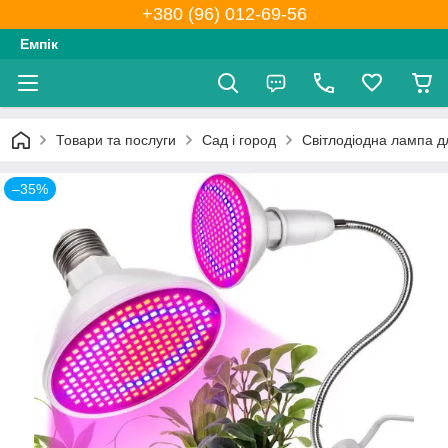
+380 (96) 012-69-56
Емпік
Товари та послуги
Сад і город
Світлодіодна лампа д
–35%