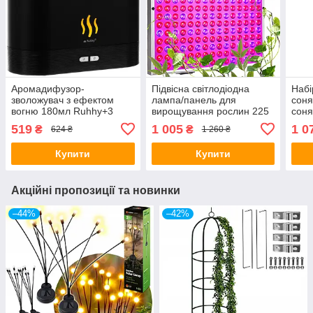
Аромадифузор-
Підвісна світлодіодна
Набі
зволожувач з ефектом
лампа/панель для
соня
вогню 180мл Ruhhy+3
вирощування рослин 225
соня
ефірних масла
LED + шнурки Gardlov
датч
519
1 005
1 0
₴
₴
624 ₴
1 260 ₴
Купити
Купити
Акційні пропозиції та новинки
–44%
–42%