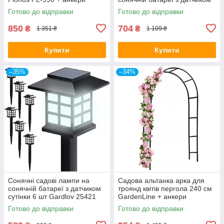
сутінки Gardlov
Готово до відправки
Готово до відправки
850
704
₴
₴
1 351 ₴
1 109 ₴
Купити
Купити
–35%
–34%
Сонячні садові лампи на
Садова альтанка арка для
сонячній батареї з датчиком
троянд квітів пергола 240 см
сутінки 6 шт Gardlov 25421
GardenLine + анкери
Готово до відправки
Готово до відправки