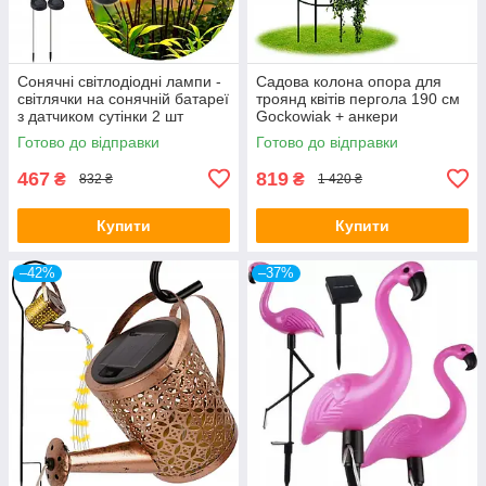
Сонячні світлодіодні лампи -
Садова колона опора для
світлячки на сонячній батареї
троянд квітів пергола 190 см
з датчиком сутінки 2 шт
Gockowiak + анкери
Ilumen LS-101
кріплення
Готово до відправки
Готово до відправки
467
819
₴
₴
832 ₴
1 420 ₴
Купити
Купити
–42%
–37%