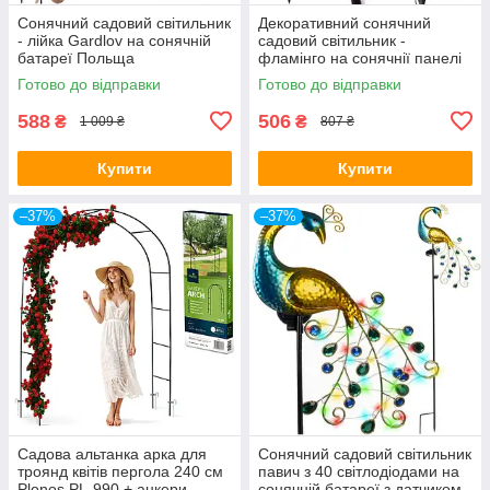
Сонячний садовий світильник
Декоративний сонячний
- лійка Gardlov на сонячній
садовий світильник -
батареї Польща
фламінго на сонячнії панелі
3 шт Gardlov
Готово до відправки
Готово до відправки
588
506
₴
₴
1 009 ₴
807 ₴
Купити
Купити
–37%
–37%
Садова альтанка арка для
Сонячний садовий світильник
троянд квітів пергола 240 см
павич з 40 світлодіодами на
Plonos PL-990 + анкери
сонячній батареї з датчиком