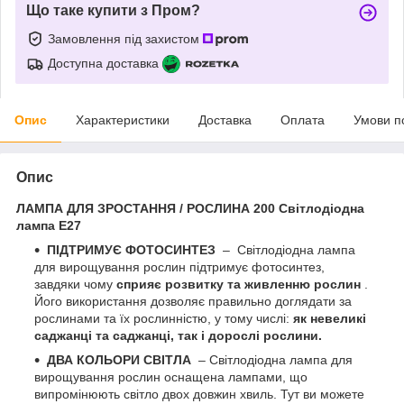
Що таке купити з Пром?
Замовлення під захистом
Доступна доставка
Опис
Характеристики
Доставка
Оплата
Умови п
Опис
ЛАМПА ДЛЯ ЗРОСТАННЯ / РОСЛИНА 200 Світлодіодна
лампа E27
ПІДТРИМУЄ ФОТОСИНТЕЗ
–
Світлодіодна лампа
для вирощування рослин підтримує фотосинтез,
завдяки чому
сприяє розвитку та живленню рослин
.
Його використання дозволяє правильно доглядати за
рослинами та їх рослинністю, у тому числі:
як невеликі
саджанці та саджанці, так і дорослі рослини.
ДВА КОЛЬОРИ СВІТЛА
– Світлодіодна лампа для
вирощування рослин оснащена лампами, що
випромінюють світло двох довжин хвиль. Тут ви можете