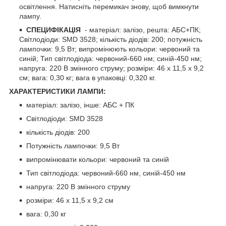
освітлення. Натисніть перемикач знову, щоб вимкнути
лампу.
СПЕЦИФІКАЦІЯ
- матеріал: залізо, решта: АБС+ПК;
Світлодіоди: SMD 3528; кількість діодів: 200; потужність
лампочки: 9,5 Вт; випромінюють кольори: червоний та
синій; Тип світлодіода: червоний-660 нм; синій-450 нм;
напруга: 220 В змінного струму; розміри: 46 х 11,5 х 9,2
см; вага: 0,30 кг; вага в упаковці: 0,320 кг.
ХАРАКТЕРИСТИКИ ЛАМПИ:
матеріал: залізо, інше: АБС + ПК
Світлодіоди: SMD 3528
кількість діодів: 200
Потужність лампочки: 9,5 Вт
випромінювати кольори: червоний та синій
Тип світлодіода: червоний-660 нм, синій-450 нм
напруга: 220 В змінного струму
розміри: 46 х 11,5 х 9,2 см
вага: 0,30 кг