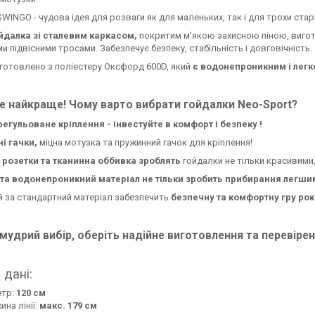
WINGO - чудова ідея для розваги як для маленьких, так і для трохи стар
йдалка зі сталевим каркасом,
покритим м'якою захисною піною, виго
и підвісними тросами. Забезпечує безпеку, стабільність і довговічність.
иготовлено з поліестеру Оксфорд 600D, який
є водонепроникним і легк
е найкраще! Чому варто вибрати гойдалки Neo-Sport?
регульоване кріплення - інвестуйте в комфорт і безпеку
!
і гачки,
міцна мотузка та пружинний гачок для кріплення!
розетки та тканинна оббивка зроблять
гойдалки не тільки красивими,
та водонепроникний матеріал не тільки зробить прибирання легши
 за стандартний матеріал забезпечить
безпечну та комфортну гру ро
мудрий вибір, оберіть надійне виготовлення та перевірен
 дані:
етр:
120 см
на лінії:
макс.
179 см