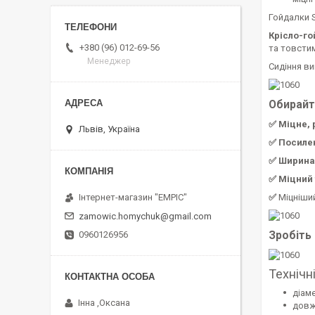
Гойдалки S
Крісло-го
+380 (96) 012-69-56
та товстим
Менеджер
Сидіння в
Обирайт
✅ Міцне, 
Львів, Україна
✅ Посилен
✅ Ширина 
✅ Міцний 
✅
Міцніший
Інтернет-магазин "EMPIC"
zamowic.homychuk@gmail.com
Зробіть 
0960126956
Технічні
діам
Інна ,Оксана
довжи