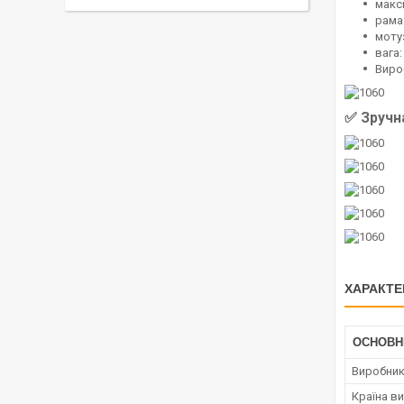
макс
рама
моту
вага
Виро
✅ Зручн
ХАРАКТЕ
ОСНОВН
Виробни
Країна в