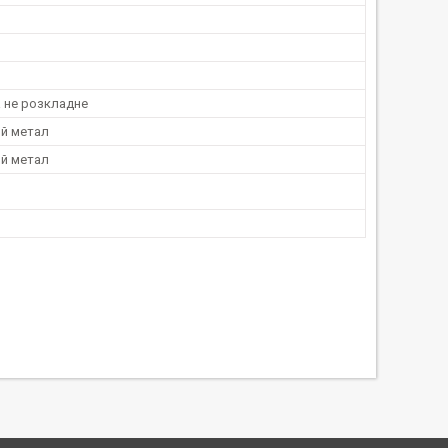
а не розкладне
й метал
й метал