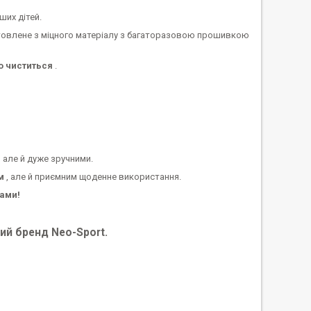
ших дітей.
товлене з міцного матеріалу з багаторазовою прошивкою
о чиститься
.
 але й дуже зручними.
м
, але й приємним щоденне використання.
ками!
ий бренд Neo-Sport.