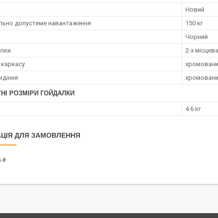
Новий
ьно допустиме навантаження
150 кг
Чорний
алки
2-х місцев
 каркасу
хромовани
идіння
хромовани
НІ РОЗМІРИ ГОЙДАЛКИ
4.6 кг
ЦІЯ ДЛЯ ЗАМОВЛЕННЯ
 ₴