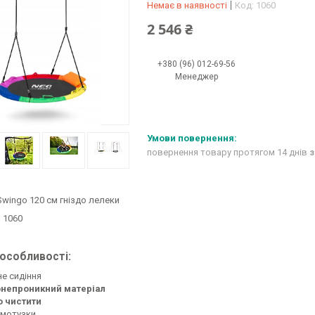
Немає в наявності
Код:
1060
2 546 ₴
+380 (96) 012-69-56
Менеджер
повернення товару протягом 14 днів
з
wingo 120 см гніздо лелеки
:
1060
 особливості:
не сидіння
непроникний матеріал
о чистити
 мотузки