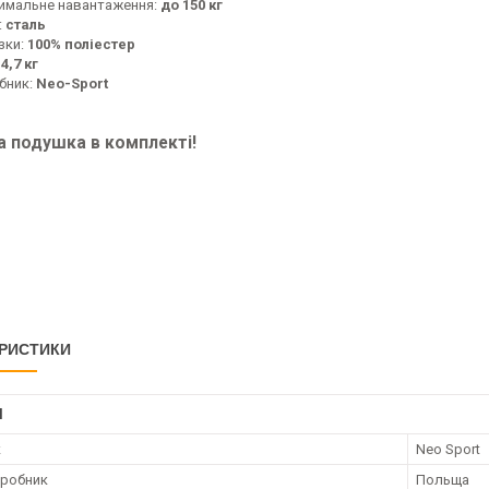
имальне навантаження:
до 150 кг
:
сталь
зки:
100% поліестер
:
4,7 кг
бник:
Neo-Sport
а подушка в комплекті!
РИСТИКИ
І
к
Neo Sport
иробник
Польща