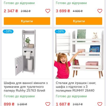
100x73x30 Gold
Готово до відправки
Готово до відправки
2 347
3 699
₴
₴
2 962 ₴
4 600 ₴
Купити
Купити
–18%
–16%
Шафка для ванної кімнати з
Стелаж для іграшок і книг,
тримачем для туалетного
шафа з підлогою з 3
паперу Ruhhy 25763 білий
полицями RUHHY 26440
білий
Готово до відправки
Готово до відправки
899
1 687
₴
₴
1 100 ₴
2 017 ₴