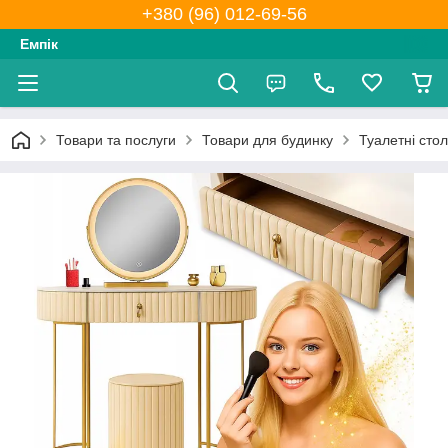
+380 (96) 012-69-56
Емпік
Товари та послуги
Товари для будинку
Туалетні стол