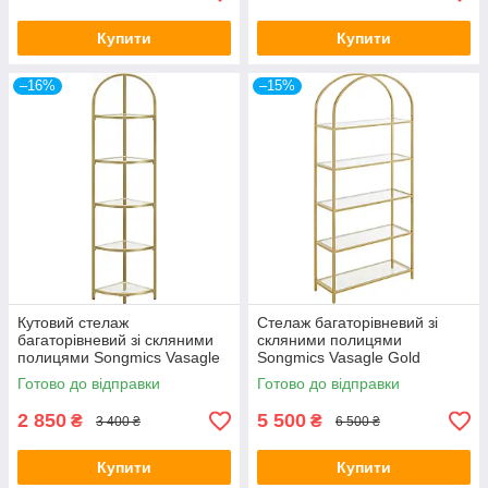
Купити
Купити
–16%
–15%
Кутовий стелаж
Стелаж багаторівневий зі
багаторівневий зі скляними
скляними полицями
полицями Songmics Vasagle
Songmics Vasagle Gold
Gold
Готово до відправки
Готово до відправки
2 850
5 500
₴
₴
3 400 ₴
6 500 ₴
Купити
Купити