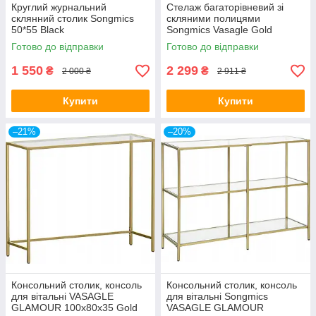
Круглий журнальний
Стелаж багаторівневий зі
склянний столик Songmics
скляними полицями
50*55 Black
Songmics Vasagle Gold
Готово до відправки
Готово до відправки
1 550
2 299
₴
₴
2 000 ₴
2 911 ₴
Купити
Купити
–21%
–20%
Консольний столик, консоль
Консольний столик, консоль
для вітальні VASAGLE
для вітальні Songmics
GLAMOUR 100x80x35 Gold
VASAGLE GLAMOUR