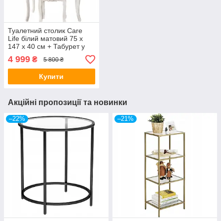
Туалетний столик Care
Life білий матовий 75 x
147 x 40 см + Табурет у
комплекті
4 999
₴
5 800 ₴
Купити
Акційні пропозиції та новинки
–22%
–21%