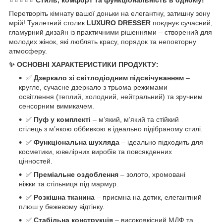
Перетворіть кімнату вашої доньки на елегантну, затишну зону
мрій! Туалетний столик
LUXURO DRESSER
поєднує сучасний,
гламурний дизайн із практичними рішеннями – створений для
молодих жінок, які люблять красу, порядок та неповторну
атмосферу.
✨ ОСНОВНІ ХАРАКТЕРИСТИКИ ПРОДУКТУ:
✅
Дзеркало зі світлодіодним підсвічуванням
–
кругле, сучасне дзеркало з трьома режимами
освітлення (теплий, холодний, нейтральний) та зручним
сенсорним вимикачем.
✅
Пуф у комплекті
– м’який, м’який та стійкий
стілець з м’якою оббивкою в ідеально підібраному стилі.
✅
Функціональна шухляда
– ідеально підходить для
косметики, ювелірних виробів та повсякденних
цінностей.
✅
Преміальне оздоблення
– золото, хромовані
ніжки та стільниця під мармур.
✅
Розкішна тканина
– приємна на дотик, елегантний
плюш у бежевому відтінку.
✅
Стабільна конструкція
– високоякісний МДФ та