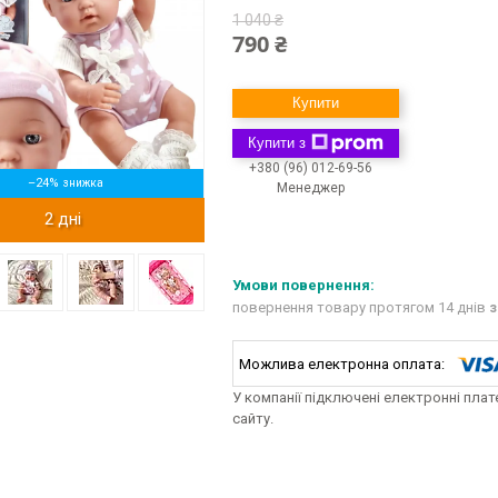
1 040 ₴
790 ₴
Купити
Купити з
+380 (96) 012-69-56
–24%
Менеджер
2 дні
повернення товару протягом 14 днів
з
У компанії підключені електронні пла
сайту.