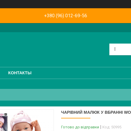
+380 (96) 012-69-56
КОНТАКТЫ
ЧАРІВНИЙ МАЛЮК У ВБРАННІ WO
Готово до відправки
Код:
50995