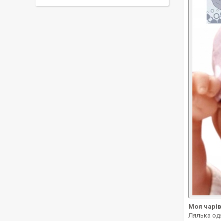
Моя чарів
Лялька одя