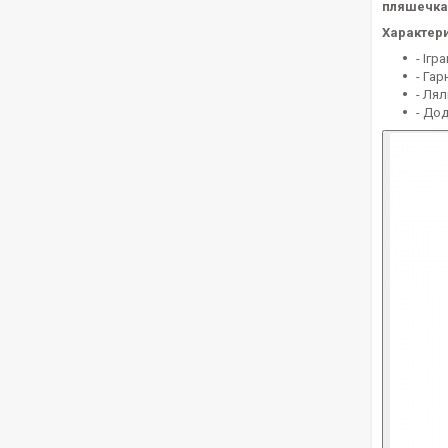
пляшечка
Характери
- Ігр
- Гар
- Ля
- До