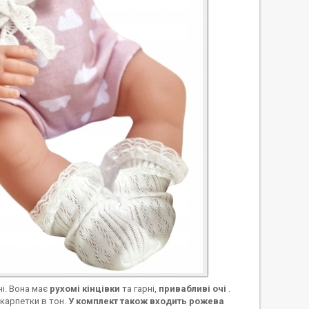
ні. Вона має
рухомі кінцівки
та гарні,
привабливі очі
.
шкарпетки в тон.
У комплект також входить рожева