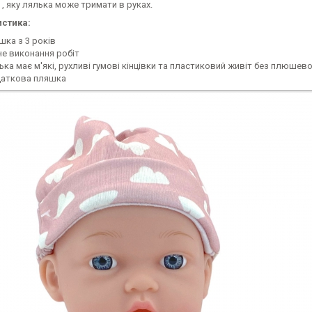
, яку лялька може тримати в руках.
стика:
ашка з 3 років
не виконання робіт
лька має м'які, рухливі гумові кінцівки та пластиковий живіт без плюше
даткова пляшка