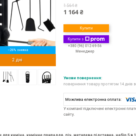
1 564 ₴
1 164 ₴
Купити
Купити з
+380 (96) 012-69-56
–26%
Менеджер
2 дні
повернення товару протягом 14 днів
з
У компанії підключені електронні пла
сайту.
 для каміна, камінне приладдя, піч, металева підставка, набір 5 в 1 