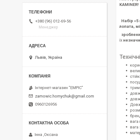
KAMINER!
Набір «5 
+380 (96) 012-69-56
лопата,
мі
Менеджер
зроблений
їх
незначн
Технічн
Львів, Україна
кори
вели
стій
посу
трим
Інтернет-магазин "EMPIC"
довж
zamowic.homychuk@gmail.com
довж
0960126956
Довж
розмі
брен
вага 
вага 
мате
Інна ,Оксана