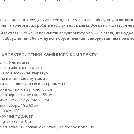
в 1»
— до нього входять усі необхідні елементи для обслуговування камін
тла
та
кочерга
, що робить набір універсальним. Все це поміщається на
 із сталі
- кожен із предметів посуду виготовлений із сталі, що
надає 
і забруднення або зміну кольору, викликані використанням при вис
і характеристики камінного комплекту:
сний біля каміна
ка кількість аксесуарів
кий до високих температур
д із металевими ручками
ач для підвішування всіх предметів
ина кочерги з ручкою: 56 см
ина черпака з ручкою: 56 см
ина щітки із ручкою: 56 см.
ри набору: 18 х 60 см
д: КАМІНЕР
комплекту: 2,48 кг
з упаковкою: 3 кг
ріал: сталь + нержавіюча сталь, кокосове волокно