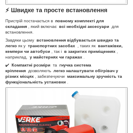
⚡ Швидке та просте встановлення
Пристрій постачається в
повному комплекті для
складання
, який включає
всі необхідні аксесуари
для
встановлення.
Завдяки цьому
встановлення відбувається швидко та
легко
як у
транспортних засобах
, таких як
вантажівки,
кемпери чи автобуси
, так і
в закритих приміщеннях
,
наприклад,
у майстернях чи гаражах
.
✔️
Компактні розміри
та
гнучка система
кріплення
дозволяють
легко налаштувати обігрівач у
різних місцях
, забезпечуючи
максимальну зручність та
функціональність установки
.