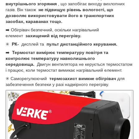
внутрішнього згоряння
, що запобігає виходу вихлопних
газів. Він також
не підвищує рівень вологості, що
дозволяє використовувати його в транспортних
засобах, караванах тощо.
➡️ Обігрівач безпечний, оскільки нагрівальний
елемент
захищений від перегріву.
✳️
РК-
дисплей та
пульт дистанційного керування.
➡️
Термостат вимірює температуру повітря та
контролює температуру навколишнього
середовища.
Двигун вентилятора не керується термостатом
і працює, коли термостат вимикає нагрівальний елемент.
✳️ Саморегулюючий
термозахист вимкне обігрівач
для
забезпечення безпеки у разі надмірного перегріву.