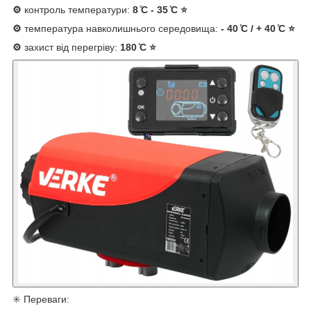
⚙️
контроль температури:
8 ̊C - 35 ̊C ⭐
⚙️
температура навколишнього середовища:
- 40 ̊C / + 40 ̊C ⭐
⚙️
захист від перегріву:
180 ̊C
⭐
✳️ Переваги: