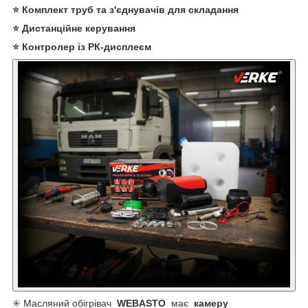
⭐ Комплект труб та з'єднувачів для складання
⭐ Дистанційне керування
⭐ Контролер із РК-дисплеєм
✳️ Масляний обігрівач
WEBASTO
має
камеру