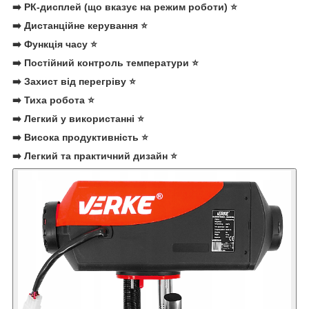
➡️ РК-дисплей (що вказує на режим роботи) ⭐
➡️ Дистанційне керування ⭐
➡️ Функція часу ⭐
➡️ Постійний контроль температури ⭐
➡️ Захист від перегріву ⭐
➡️ Тиха робота ⭐
➡️ Легкий у використанні ⭐
➡️ Висока продуктивність ⭐
➡️ Легкий та практичний дизайн ⭐