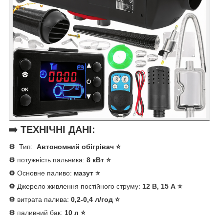
➡️ ТЕХНІЧНІ ДАНІ:
⚙️
Тип:
Автономний обігрівач ⭐
⚙️
потужність пальника:
8 кВт ⭐
⚙️
Основне паливо:
мазут ⭐
⚙️
Джерело живлення постійного струму:
12 В, 15 А ⭐
⚙️
витрата палива:
0,2-0,4 л/год ⭐
⚙️
паливний бак:
10 л ⭐