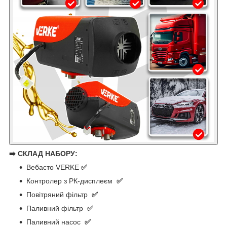
➡️ СКЛАД НАБОРУ:
Вебасто VERKE
✅
Контролер з РК-дисплеєм
✅
Повітряний фільтр
✅
Паливний фільтр
✅
Паливний насос
✅