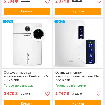
5 304
2 374
₴
₴
6 554 ₴
2 824 ₴
Купити
Купити
–16%
–14%
Осушувач повітря -
Осушувач повітря -
вологопоглинач Berdsen BR-
вологопоглинач Berdsen BR-
20C білий
22A білий
Готово до відправки
Готово до відправки
2 670
2 767
₴
₴
3 170 ₴
3 222 ₴
Купити
Купити