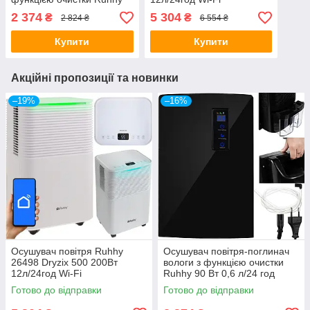
90 Вт 0,6 л/24 год
2 374
5 304
₴
₴
2 824 ₴
6 554 ₴
Купити
Купити
Акційні пропозиції та новинки
–19%
–16%
Осушувач повітря Ruhhy
Осушувач повітря-поглинач
26498 Dryzix 500 200Вт
вологи з функцією очистки
12л/24год Wi-Fi
Ruhhy 90 Вт 0,6 л/24 год
Готово до відправки
Готово до відправки