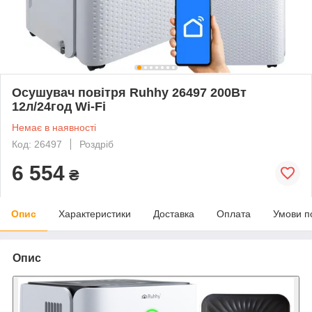
Осушувач повітря Ruhhy 26497 200Вт
12л/24год Wi-Fi
Немає в наявності
Код: 26497
Роздріб
6 554
₴
Опис
Характеристики
Доставка
Оплата
Умови п
Опис