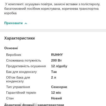
У комплекті: осушувач повітря, захисні вставки з полістиролу,
багатомовний посібник користувача, коричнева транспортна
коробка
Приховати
Характеристики
Основні
Виробник
RUHHY
Споживана потужність
200 Вт
Продуктивність осушення
12 л/добу
Бак для конденсату
Так
Об'єм бака для
2 л
конденсату
Тип управління
Сенсорне
Гарантійний термін
12 міс
Стан
Новий
Додаткові функції і характеристики