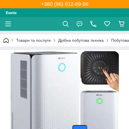
+380 (96) 012-69-56
Емпік
Товари та послуги
Дрібна побутова техніка
Побутова