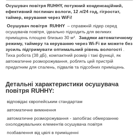
Осушувач повітря RUHHY, потужний конденсаційний,
ефективний поглинач вологи, 12 л/24 год, гігростат,
таймер, керування через WiFi!
Осушувач повітря
RUHHY
– справжній лідер серед
осушувачів повітря, ідеально підходить для великих
приміщень площею близько 30 м².
Завдяки автоматичному
режиму, таймеру та керуванню через Wi-Fi ви можете без
зусиль підтримувати оптимальний рівень вологості
.
Тиха робота (38 дБ), компактний розмір і такі функції, як
автоматичне розморожування, роблять цей пристрій
придатним для спалень, підвалів та підсобних приміщень.
Детальні характеристики осушувача
повітря RUHHY:
відповідає європейським стандартам
автоматичне вимкнення
автоматичне розморожування - запобігає обмерзанню
охолоджувальних елементів осушувача повітря
позбавлення від цвілі в приміщенні