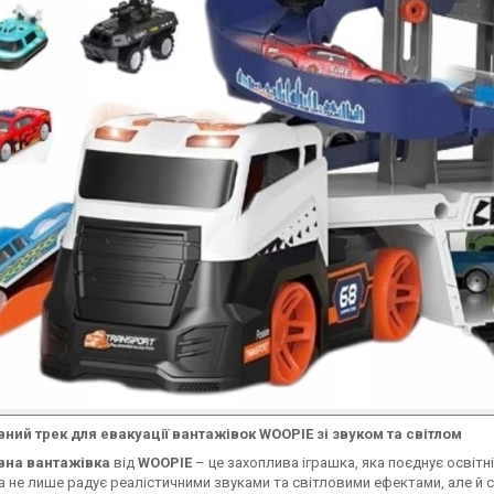
вний трек для евакуації вантажівок WOOPIE зі звуком та світлом
вна вантажівка
від
WOOPIE
– це захоплива іграшка, яка поєднує освіт
а не лише радує реалістичними звуками та світловими ефектами, але й