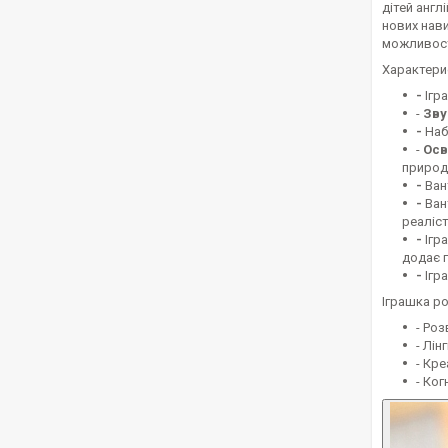
дітей англ
нових нави
можливост
Характери
-
Ігр
-
Зву
-
Наб
-
Осв
природ
-
Ван
-
Ван
реаліст
-
Ігр
додає г
-
Ігра
Іграшка р
- Ро
- Лін
- Кре
- Ког