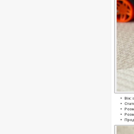
Вік:
в
Стат
Розм
Розм
Прод