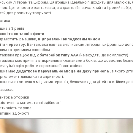
ійським літерам та цифрам. Ця іграшка ідеально підходить для малюків, 
чок. Це не просто вантажівка, а справжній навчальний та ігровий набір,
ей для розвитку творчості.
стика:
ашка з
3 років
кові та світлові ефекти
ір містить 2 машини,
відправлені випадковим чином
іта через гру:
Вантажівка навчає англійським літерам і цифрам, що доп
ним та приємним способом.
тажівка працює від
2 батарейок типу ААА
(не входять до комплекту)
тажівка має причіп з відкривними клапанами з боків, що дозволяє безп
ичну імітацію роботи справжньої вантажівки.
ашка має
додаткове паркувальне місце на даху причепа
, з якого ді
рі елемент динаміки та спритності.
шка виготовлена ​​з міцних матеріалів, безпечних для дітей та стійких до і
озвиває:
звиток моторики
гвістичні та математичні здібності
ативність та уява
нітивні здібності