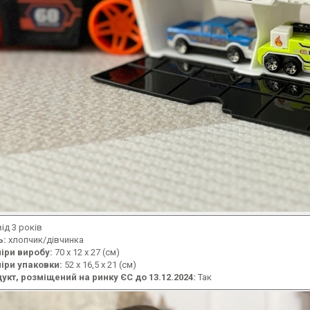
ід 3 років
ь:
хлопчик/дівчинка
іри виробу:
70 x 12 x 27 (см)
іри упаковки:
52 x 16,5 x 21 (см)
укт, розміщений на ринку ЄС до 13.12.2024:
Так